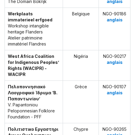
The Domain Bokrijk
anglais
Werkplaats
Belgique
NGO-90186
immaterieel erfgoed
anglais
Workshop intangible
heritage Flanders
Atelier patrimoine
immatériel Flandres
West Africa Coalition
Nigéria
NGO-90217
for Indigenous Peoples’
anglais
Rights (WACIPR) -
WACIPR
Πελοποννησιακό
Grèce
NGO-90107
Λαογραφικό Ίδρυμα ‘Β.
anglais
Παπαντωνίου’
V. Papantoniou
Peloponnesian Folklore
Foundation - PFF
Πολιτιστικο Εργαστηρι
Chypre
NGO-90265