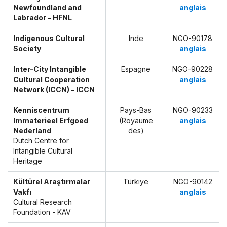
Newfoundland and
anglais
Labrador - HFNL
Indigenous Cultural
Inde
NGO-90178
Society
anglais
Inter-City Intangible
Espagne
NGO-90228
Cultural Cooperation
anglais
Network (ICCN) - ICCN
Kenniscentrum
Pays-Bas
NGO-90233
Immaterieel Erfgoed
(Royaume
anglais
Nederland
des)
Dutch Centre for
Intangible Cultural
Heritage
Kültürel Araştırmalar
Türkiye
NGO-90142
Vakfı
anglais
Cultural Research
Foundation - KAV