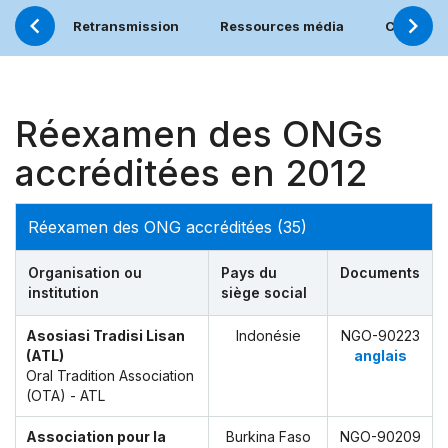
Retransmission
Ressources média
Calendri
Réexamen des ONGs
accréditées en 2012
Réexamen des ONG accréditées (35)
Organisation ou
Pays du
Documents
institution
siège social
Asosiasi Tradisi Lisan
Indonésie
NGO-90223
(ATL)
anglais
Oral Tradition Association
(OTA) - ATL
Association pour la
Burkina Faso
NGO-90209