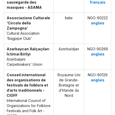
sauvegarde des
français
masques - ASAMA
Associazione Culturale
Italie
NGO-90222
‘Circolo della
anglais
Zampogna’
Cultural Association
‘Bagpipe Club’
Azərbaycan Xalçaçıları
Azerbaïdjan
NGO-90266
İctimai Birliyi
anglais
Azerbaijani
Carpetmakers’ Union
Conseil international
Royaume-Uni
NGO-90129
des organisations de
de Grande-
anglais
festivals de folklore et
Bretagne et
d’arts traditionnels -
d’Irlande du
CIOFF
Nord
International Council of
Organizations for Folklore
Festivals and Folk Art -