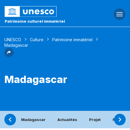
Togg
navi
Patrimoine culturel immatériel
UNESCO
Culture
Patrimoine immatériel
Madagascar
Madagascar
Madagascar
Actualités
Projet
Rapport 