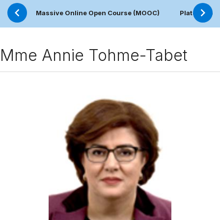
Massive Online Open Course (MOOC)
Plateforme 
Mme Annie Tohme-Tabet