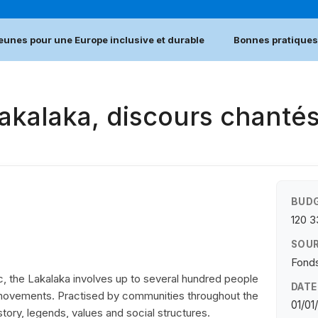
jeunes pour une Europe inclusive et durable
Bonnes pratiques
akalaka, discours chant
BUDG
120 
SOUR
Fonds
c, the Lakalaka involves up to several hundred people
DATE
c movements. Practised by communities throughout the
01/01
story, legends, values and social structures.