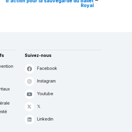
d'action pour la sauvegarde du ballet
Royal
fs
Suivez-nous
vention
Facebook
Instagram
ntaux
Youtube
érale
𝕏
mité
Linkedin