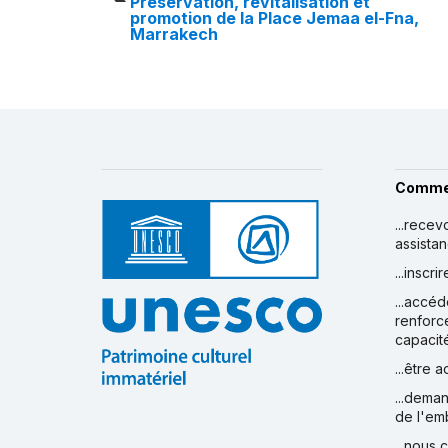
Préservation, revitalisation et
promotion de la Place Jemaa el-Fna,
Marrakech
Comme
...recev
assista
...inscr
...accéd
renforc
capacit
...être 
...deman
de l'em
...nous 