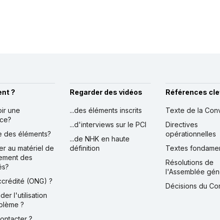
nt ?
Regarder des vidéos
Références cle
oir une
...des éléments inscrits
Texte de la Con
nce?
...d'interviews sur le PCI
Directives
ire des éléments?
opérationnelles
...de NHK en haute
er au matériel de
définition
Textes fondame
ement des
Résolutions de
és?
l'Assemblée gén
accrédité (ONG) ?
Décisions du Co
der l'utilisation
blème ?
contacter ?