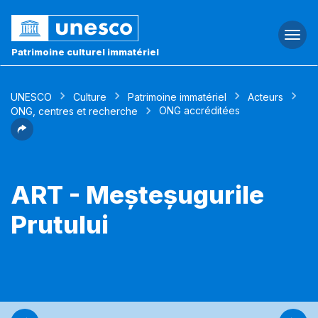
Togg
navi
Patrimoine culturel immatériel
UNESCO
Culture
Patrimoine immatériel
Acteurs
ONG accréditées
ONG, centres et recherche
ART - Meșteșugurile
Prutului