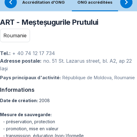
Accréditation d'ONG
ONG accréditées
Réfle
ART - Meșteșugurile Prutului
Roumanie
Tel.:
+ 40 74 12 17 734
Adresse postale:
no. 51 St. Lazarus street, bl. A2, ap 22
Iași
Pays principaux d'activité:
République de Moldova, Roumanie
Informations
Date de création:
2008
Mesure de sauvegarde:
- préservation, protection
- promotion, mise en valeur
- transmission, éducation (non-)formelle