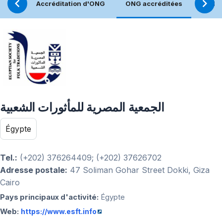
Accréditation d'ONG
ONG accréditées
Réfle
الجمعية المصرية للمأثورات الشعبية
Égypte
Tel.:
(+202) 376264409; (+202) 37626702
Adresse postale:
47 Soliman Gohar Street Dokki, Giza
Cairo
Pays principaux d'activité:
Égypte
Web:
https://www.esft.info