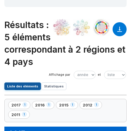
Résultats
:
5 éléments
correspondant à 2 régions et
4 pays
Liste des éléments
Statistiques
2017
2016
2015
2012
1
1
1
1
,
,
,
,
1
1
1
1
2011
1
,
élément(s)
élément(s)
élément(s)
élément(s)
1
élément(s)