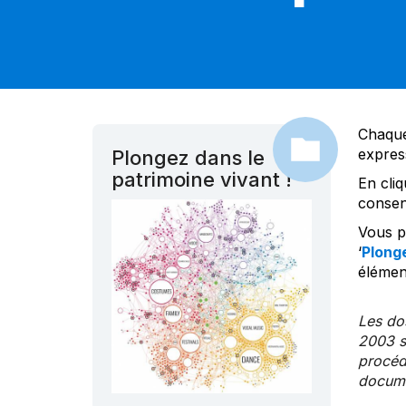
Chaque
expres
Plongez dans le
patrimoine vivant !
En cliq
consen
Vous po
‘
Plonge
élément
Les dos
2003 s
procédu
documen