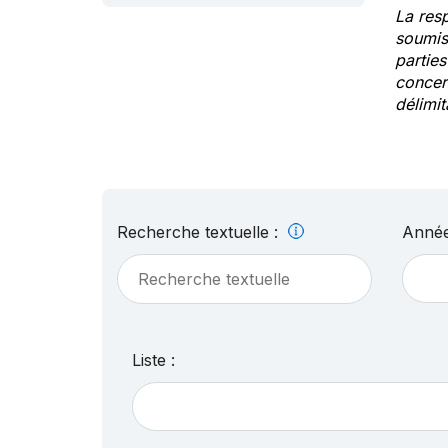
La res
soumis
partie
concern
délimit
Recherche textuelle :
Année
Liste :