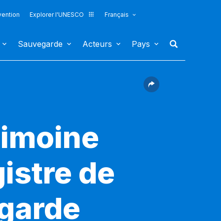
vention
Explorer l'UNESCO
Français
Sauvegarde
Acteurs
Pays
rimoine
gistre de
egarde