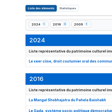
Liste des éléments
Statistiques
2024
2016
2009
1
3
1
,
,
,
1
3
1
élément(s)
élément(s)
élément(s)
2024
Liste représentative du patrimoine culturel im
Le xeer ciise, droit coutumier oral des commun
2016
Liste représentative du patrimoine culturel im
La Mangal Shobhajatra du Pahela Baishakh
Le Gada, système socio-politique démocrati