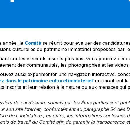
 année, le
Comité
se réunit pour évaluer des candidatures 
sions culturelles du patrimoine immatériel proposées par l
uant sur les éléments inscrits plus bas, vous pourrez décou
tement des communautés, les photographies et les vidéos, a
uvez aussi expérimenter une navigation interactive, concep
z dans le patrimoine culturel immatériel
’ qui montrent le
s inscrits et leur relation à la nature ou aux menaces qui 
siers de candidature soumis par les États parties sont publ
ur son site Internet, conformément au paragraphe 54 des Di
re de candidature ; en outre, les informations contenues da
ts de travail du Comité afin de garantir la transparence et 