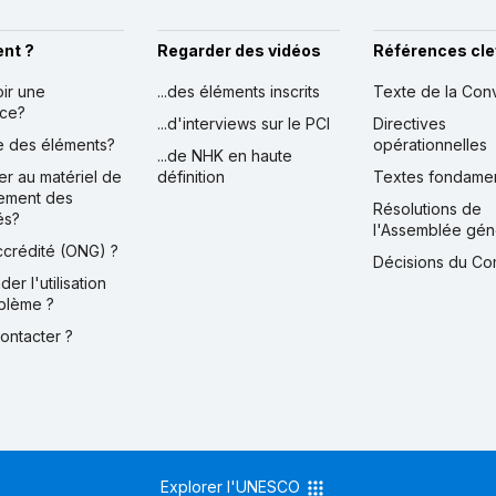
nt ?
Regarder des vidéos
Références cle
oir une
...des éléments inscrits
Texte de la Con
nce?
...d'interviews sur le PCI
Directives
ire des éléments?
opérationnelles
...de NHK en haute
er au matériel de
définition
Textes fondame
ement des
Résolutions de
és?
l'Assemblée gén
accrédité (ONG) ?
Décisions du Co
der l'utilisation
blème ?
contacter ?
Explorer l'UNESCO