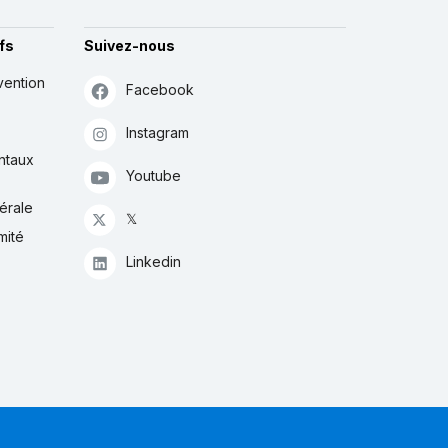
fs
Suivez-nous
vention
Facebook
Instagram
ntaux
Youtube
érale
𝕏
mité
Linkedin