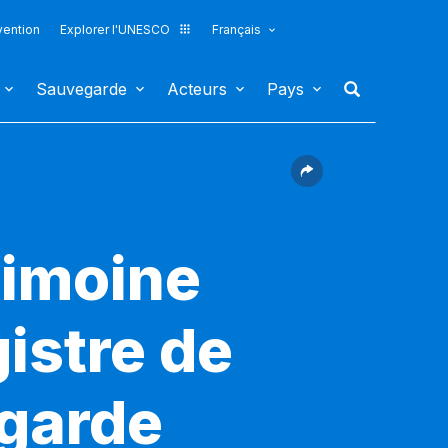
vention
Explorer l'UNESCO
Français
Sauvegarde
Acteurs
Pays
rimoine
gistre de
egarde