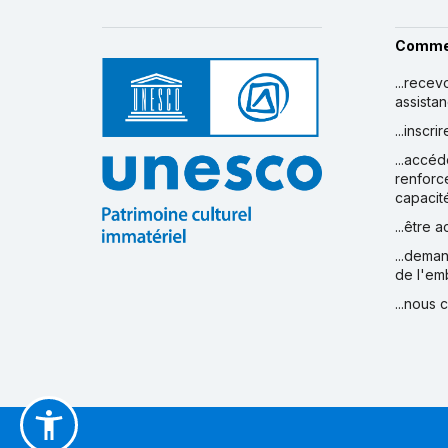
Comme
...recev
assista
...inscr
...accéd
renforc
capacit
...être 
...deman
de l'em
...nous 