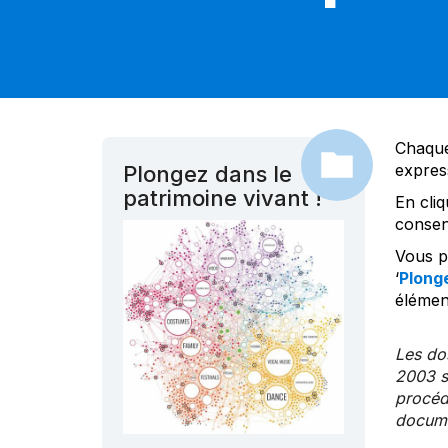
Chaque
expres
Plongez dans le
patrimoine vivant !
En cliq
consen
Vous po
‘
Plonge
élément
Les dos
2003 s
procédu
documen