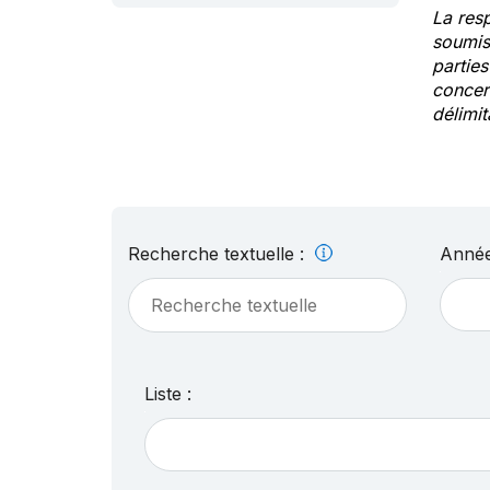
La res
soumis
partie
concern
délimit
Recherche textuelle :
Année
Liste :