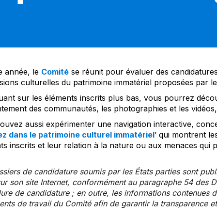
 année, le
Comité
se réunit pour évaluer des candidatures 
sions culturelles du patrimoine immatériel proposées par l
uant sur les éléments inscrits plus bas, vous pourrez décou
tement des communautés, les photographies et les vidéos, a
uvez aussi expérimenter une navigation interactive, concep
z dans le patrimoine culturel immatériel
’ qui montrent le
s inscrits et leur relation à la nature ou aux menaces qui 
siers de candidature soumis par les États parties sont publ
ur son site Internet, conformément au paragraphe 54 des Di
re de candidature ; en outre, les informations contenues da
ts de travail du Comité afin de garantir la transparence et 