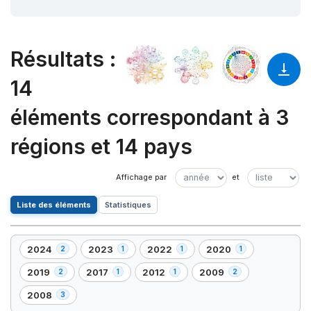
Résultats
:
14
éléments correspondant à 3
régions et 14 pays
Liste des éléments
Statistiques
2024
2023
2022
2020
2
1
1
1
,
,
,
,
2
1
1
1
2019
2017
2012
2009
2
1
1
2
,
,
,
,
élément(s)
élément(s)
élément(s)
élément(s)
2
1
1
2
2008
3
,
élément(s)
élément(s)
élément(s)
élément(s)