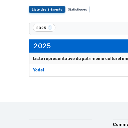
Liste des éléments
Statistiques
2025
1
,
1
élément(s)
2025
Liste représentative du patrimoine culturel im
Yodel
Comme