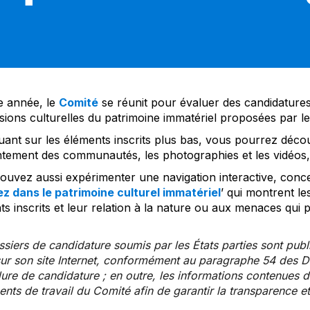
 année, le
Comité
se réunit pour évaluer des candidatures 
sions culturelles du patrimoine immatériel proposées par l
uant sur les éléments inscrits plus bas, vous pourrez décou
tement des communautés, les photographies et les vidéos, a
uvez aussi expérimenter une navigation interactive, concep
z dans le patrimoine culturel immatériel
’ qui montrent le
s inscrits et leur relation à la nature ou aux menaces qui 
siers de candidature soumis par les États parties sont publ
ur son site Internet, conformément au paragraphe 54 des Di
re de candidature ; en outre, les informations contenues da
ts de travail du Comité afin de garantir la transparence et 