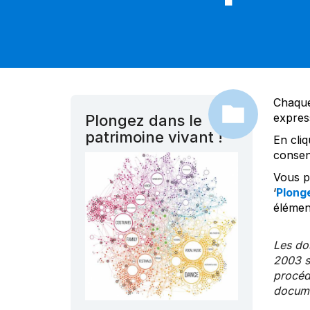
Chaque
expres
Plongez dans le
patrimoine vivant !
En cliq
consen
Vous po
‘
Plonge
élément
Les dos
2003 s
procédu
documen