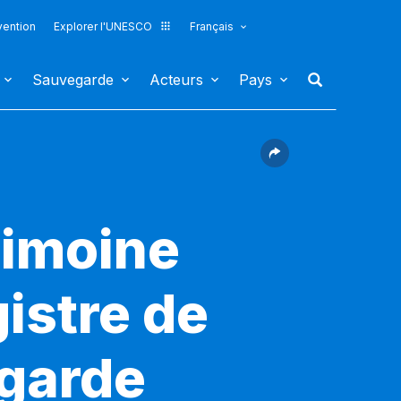
vention
Explorer l'UNESCO
Français
Sauvegarde
Acteurs
Pays
rimoine
gistre de
egarde