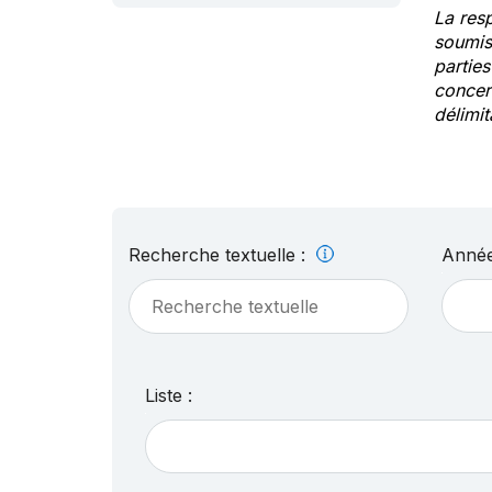
La res
soumis
partie
concern
délimit
Recherche textuelle :
Année
Liste :