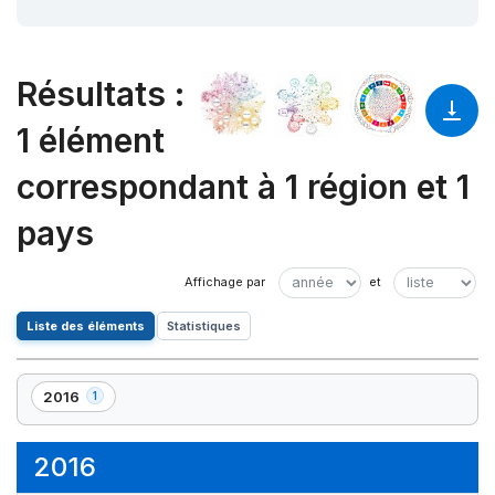
Résultats
:
1 élément
correspondant à 1 région et 1
pays
Liste des éléments
Statistiques
2016
1
,
1
élément(s)
2016