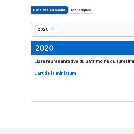
Liste des éléments
Statistiques
2020
1
,
1
élément(s)
2020
Liste représentative du patrimoine culturel im
L’art de la miniature