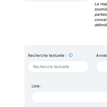
La res
soumis
partie
concern
délimit
Recherche textuelle :
Année
Liste :