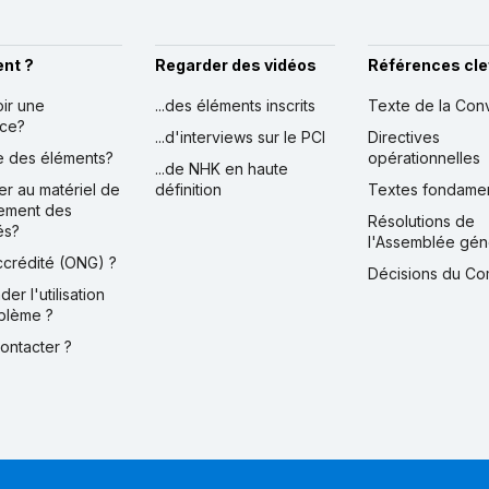
nt ?
Regarder des vidéos
Références cle
oir une
...des éléments inscrits
Texte de la Con
nce?
...d'interviews sur le PCI
Directives
ire des éléments?
opérationnelles
...de NHK en haute
er au matériel de
définition
Textes fondame
ement des
Résolutions de
és?
l'Assemblée gén
accrédité (ONG) ?
Décisions du Co
der l'utilisation
blème ?
contacter ?