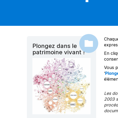
Chaque
expres
Plongez dans le
patrimoine vivant !
En cliq
consen
Vous po
‘
Plonge
élément
Les dos
2003 s
procédu
documen