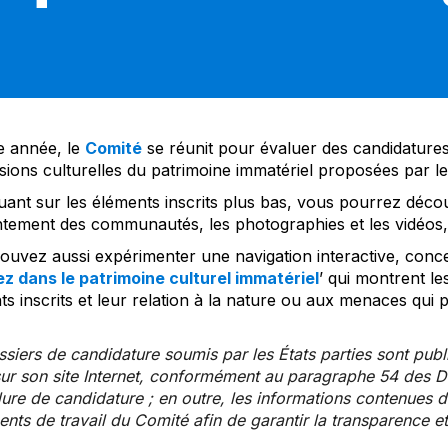
 année, le
Comité
se réunit pour évaluer des candidatures 
sions culturelles du patrimoine immatériel proposées par l
uant sur les éléments inscrits plus bas, vous pourrez décou
tement des communautés, les photographies et les vidéos, a
uvez aussi expérimenter une navigation interactive, concep
z dans le patrimoine culturel immatériel
’ qui montrent le
s inscrits et leur relation à la nature ou aux menaces qui 
siers de candidature soumis par les États parties sont publ
ur son site Internet, conformément au paragraphe 54 des Di
re de candidature ; en outre, les informations contenues da
ts de travail du Comité afin de garantir la transparence et 