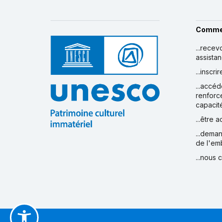
Comme
...recev
assista
...inscr
...accéd
renforc
capacit
...être 
...deman
de l'em
...nous 