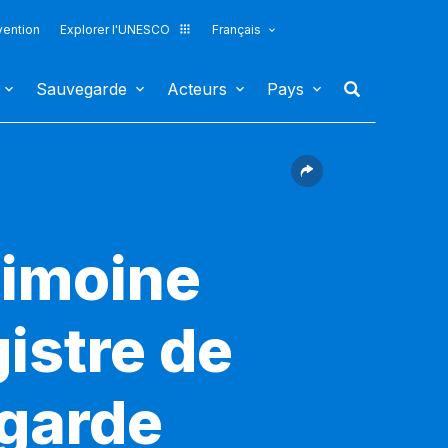
vention
Explorer l'UNESCO
Français
Sauvegarde
Acteurs
Pays
rimoine
gistre de
egarde