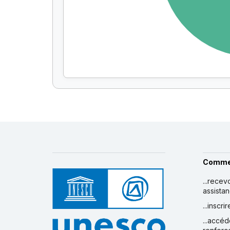
Comme
...recev
assista
...inscr
...accéd