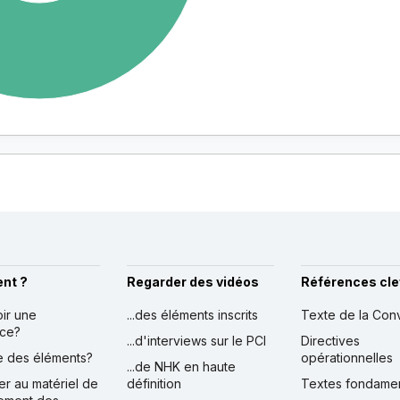
nt ?
Regarder des vidéos
Références cle
oir une
...des éléments inscrits
Texte de la Con
nce?
...d'interviews sur le PCI
Directives
ire des éléments?
opérationnelles
...de NHK en haute
er au matériel de
définition
Textes fondame