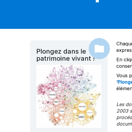
Chaque
expres
Plongez dans le
patrimoine vivant !
En cliq
consen
Vous po
‘
Plonge
élément
Les dos
2003 s
procédu
documen