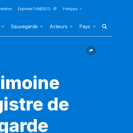
vention
Explorer l'UNESCO
Français
Sauvegarde
Acteurs
Pays
rimoine
gistre de
egarde