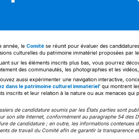
 année, le
Comité
se réunit pour évaluer des candidatures 
sions culturelles du patrimoine immatériel proposées par l
uant sur les éléments inscrits plus bas, vous pourrez décou
tement des communautés, les photographies et les vidéos, a
uvez aussi expérimenter une navigation interactive, concep
z dans le patrimoine culturel immatériel
’ qui montrent le
s inscrits et leur relation à la nature ou aux menaces qui 
siers de candidature soumis par les États parties sont publ
ur son site Internet, conformément au paragraphe 54 des Di
re de candidature ; en outre, les informations contenues da
ts de travail du Comité afin de garantir la transparence et 