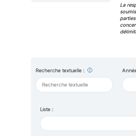
La res
soumis
partie
concern
délimit
Recherche textuelle :
Année
Liste :