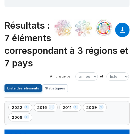
Résultats
:
7 éléments
correspondant à 3 régions et
7 pays
Liste des éléments
Statistiques
2022
2016
2011
2009
1
3
1
1
,
,
,
,
1
3
1
1
2008
1
,
élément(s)
élément(s)
élément(s)
élément(s)
1
élément(s)