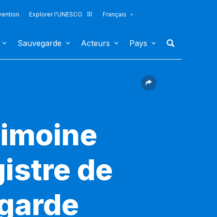
vention
Explorer l'UNESCO
Français
Sauvegarde
Acteurs
Pays
rimoine
gistre de
egarde