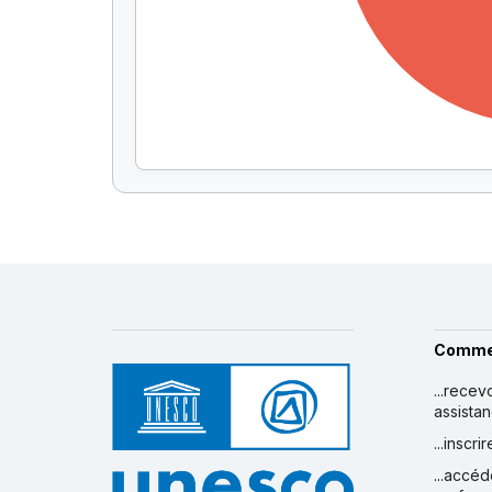
Comme
...recev
assista
...inscr
...accéd