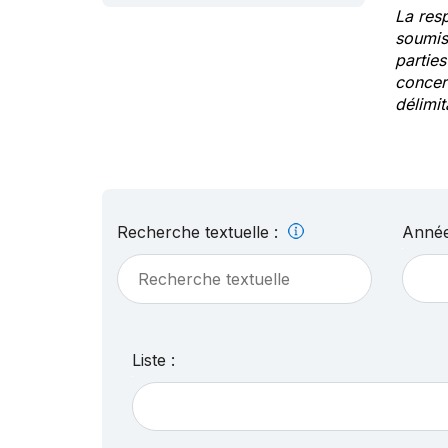
La res
soumis
partie
concern
délimit
Recherche textuelle :
Année
Liste :