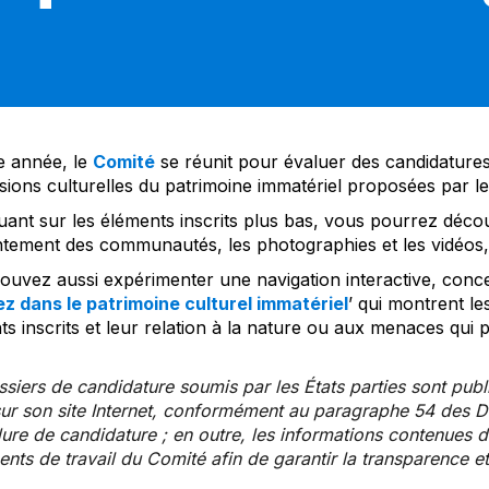
 année, le
Comité
se réunit pour évaluer des candidatures 
sions culturelles du patrimoine immatériel proposées par l
uant sur les éléments inscrits plus bas, vous pourrez décou
tement des communautés, les photographies et les vidéos, a
uvez aussi expérimenter une navigation interactive, concep
z dans le patrimoine culturel immatériel
’ qui montrent le
s inscrits et leur relation à la nature ou aux menaces qui 
siers de candidature soumis par les États parties sont publ
ur son site Internet, conformément au paragraphe 54 des Di
re de candidature ; en outre, les informations contenues da
ts de travail du Comité afin de garantir la transparence et 