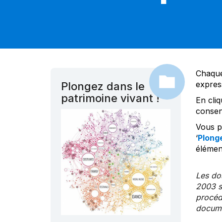
Chaque
expres
Plongez dans le
patrimoine vivant !
En cliq
consen
Vous po
‘
Plonge
élément
Les dos
2003 s
procédu
documen