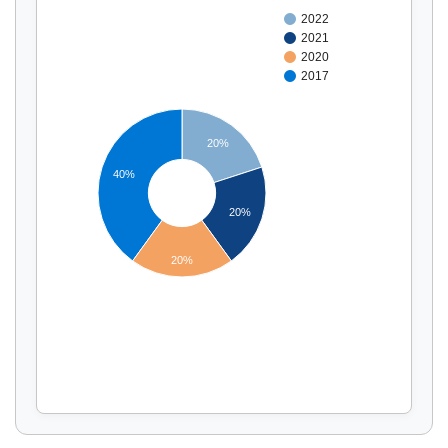
2022
2021
2020
2017
20%
40%
Affichage par
et
20%
20%