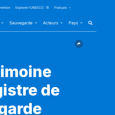
vention
Explorer l'UNESCO
Français
Sauvegarde
Acteurs
Pays
rimoine
gistre de
egarde