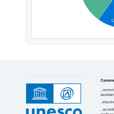
1
Comme
...recev
assista
...inscr
...accéd