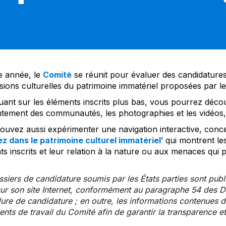
 année, le
Comité
se réunit pour évaluer des candidatures 
sions culturelles du patrimoine immatériel proposées par l
uant sur les éléments inscrits plus bas, vous pourrez décou
tement des communautés, les photographies et les vidéos, a
uvez aussi expérimenter une navigation interactive, concep
z dans le patrimoine culturel immatériel
’ qui montrent le
s inscrits et leur relation à la nature ou aux menaces qui 
siers de candidature soumis par les États parties sont publ
ur son site Internet, conformément au paragraphe 54 des Di
re de candidature ; en outre, les informations contenues da
ts de travail du Comité afin de garantir la transparence et 