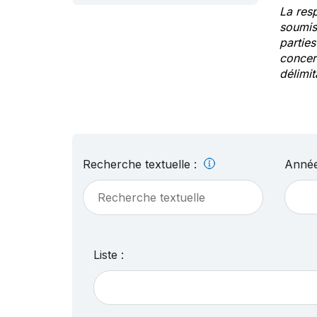
La res
soumis
partie
concern
délimit
Recherche textuelle :
Année
Liste :