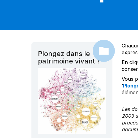
Chaque
expres
Plongez dans le
patrimoine vivant !
En cliq
consen
Vous po
‘
Plonge
élément
Les dos
2003 s
procédu
documen