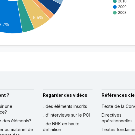
2010
2009
2008
5.5%
2.7%
nt ?
Regarder des vidéos
Références cle
oir une
...des éléments inscrits
Texte de la Con
nce?
...d'interviews sur le PCI
Directives
ire des éléments?
opérationnelles
...de NHK en haute
er au matériel de
définition
Textes fondame