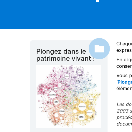
Chaque
expres
Plongez dans le
patrimoine vivant !
En cliq
consen
Vous po
‘
Plonge
élément
Les dos
2003 s
procédu
documen