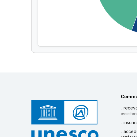
Comme
...recev
assista
...inscr
...accéd