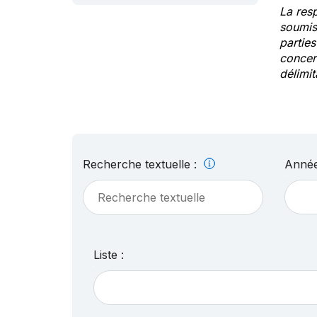
La res
soumis
partie
concern
délimit
Recherche textuelle :
Année
Liste :