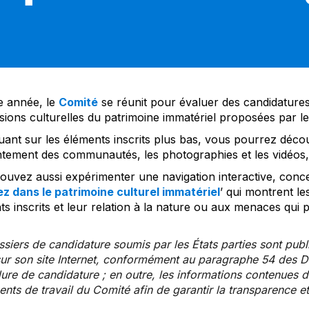
 année, le
Comité
se réunit pour évaluer des candidatures 
sions culturelles du patrimoine immatériel proposées par l
uant sur les éléments inscrits plus bas, vous pourrez décou
tement des communautés, les photographies et les vidéos, a
uvez aussi expérimenter une navigation interactive, concep
z dans le patrimoine culturel immatériel
’ qui montrent le
s inscrits et leur relation à la nature ou aux menaces qui 
siers de candidature soumis par les États parties sont publ
ur son site Internet, conformément au paragraphe 54 des Di
re de candidature ; en outre, les informations contenues da
ts de travail du Comité afin de garantir la transparence et 