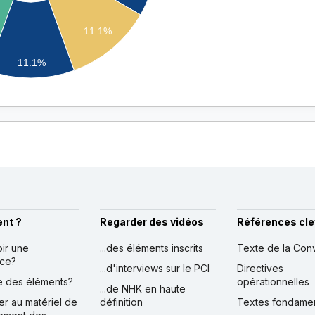
11.1%
11.1%
nt ?
Regarder des vidéos
Références cle
oir une
...des éléments inscrits
Texte de la Con
nce?
...d'interviews sur le PCI
Directives
ire des éléments?
opérationnelles
...de NHK en haute
er au matériel de
définition
Textes fondame