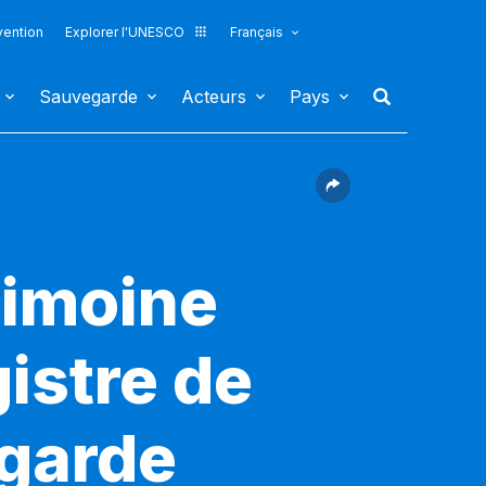
vention
Explorer l'UNESCO
Français
Sauvegarde
Acteurs
Pays
rimoine
gistre de
egarde