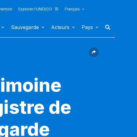
vention
Explorer l'UNESCO
Français
Sauvegarde
Acteurs
Pays
rimoine
gistre de
egarde