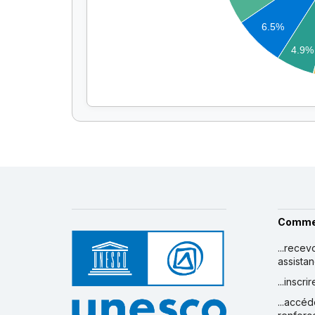
6.5%
4.9%
Comme
...recev
assista
...inscr
...accéd