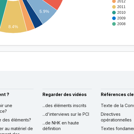
2012
2011
5.9%
2010
2009
2008
8.4%
nt ?
Regarder des vidéos
Références cle
oir une
...des éléments inscrits
Texte de la Con
nce?
...d'interviews sur le PCI
Directives
ire des éléments?
opérationnelles
...de NHK en haute
er au matériel de
définition
Textes fondame