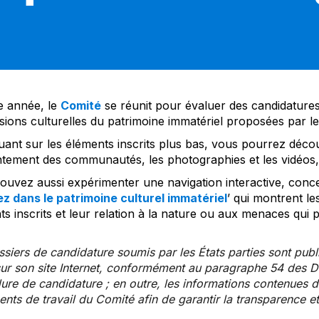
 année, le
Comité
se réunit pour évaluer des candidatures 
sions culturelles du patrimoine immatériel proposées par l
uant sur les éléments inscrits plus bas, vous pourrez décou
tement des communautés, les photographies et les vidéos, a
uvez aussi expérimenter une navigation interactive, concep
z dans le patrimoine culturel immatériel
’ qui montrent le
s inscrits et leur relation à la nature ou aux menaces qui 
siers de candidature soumis par les États parties sont publ
ur son site Internet, conformément au paragraphe 54 des Di
re de candidature ; en outre, les informations contenues da
ts de travail du Comité afin de garantir la transparence et 