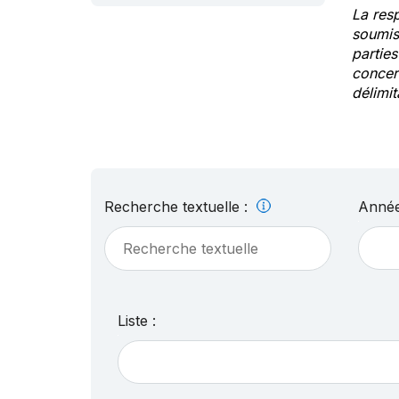
La res
soumis
partie
concern
délimit
Recherche textuelle :
Année
Liste :