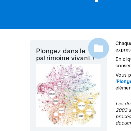
Chaque
expres
Plongez dans le
patrimoine vivant !
En cliq
consen
Vous po
‘
Plonge
élément
Les dos
2003 s
procédu
documen