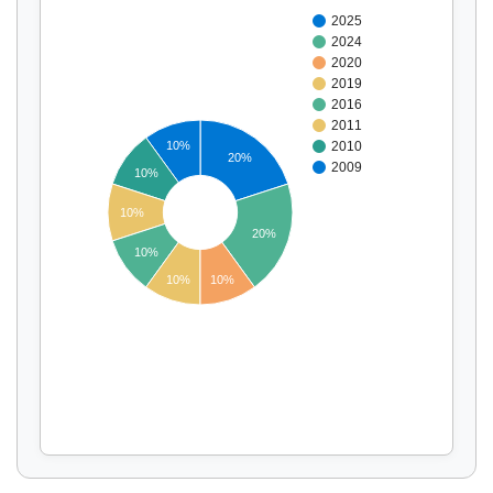
2025
2024
2020
2019
2016
2011
10%
2010
20%
2009
10%
10%
Affichage par
et
20%
10%
10%
10%