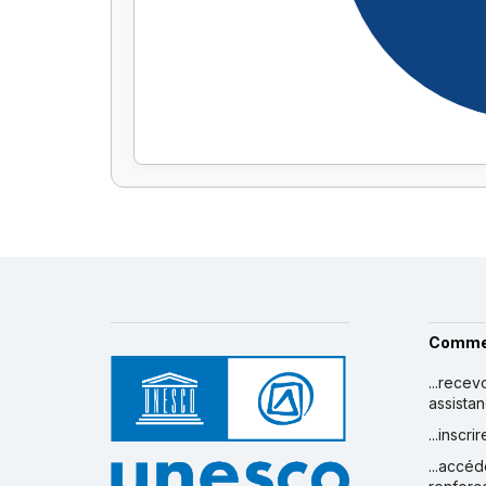
Comme
...recev
assista
...inscr
...accéd