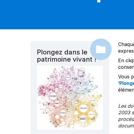
Chaque
expres
Plongez dans le
patrimoine vivant !
En cliq
consen
Vous po
‘
Plonge
élément
Les dos
2003 s
procédu
documen