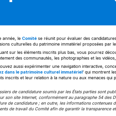
 année, le
Comité
se réunit pour évaluer des candidatures 
sions culturelles du patrimoine immatériel proposées par l
uant sur les éléments inscrits plus bas, vous pourrez décou
tement des communautés, les photographies et les vidéos, a
uvez aussi expérimenter une navigation interactive, concep
z dans le patrimoine culturel immatériel
’ qui montrent le
s inscrits et leur relation à la nature ou aux menaces qui 
siers de candidature soumis par les États parties sont publ
ur son site Internet, conformément au paragraphe 54 des Di
re de candidature ; en outre, les informations contenues da
ts de travail du Comité afin de garantir la transparence et 