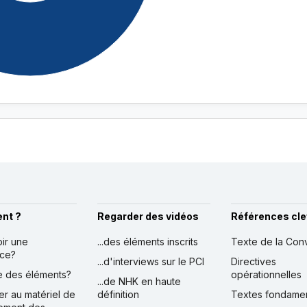
nt ?
Regarder des vidéos
Références cle
oir une
...des éléments inscrits
Texte de la Con
nce?
...d'interviews sur le PCI
Directives
ire des éléments?
opérationnelles
...de NHK en haute
er au matériel de
définition
Textes fondame