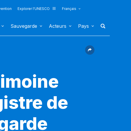
vention
Explorer l'UNESCO
Français
Sauvegarde
Acteurs
Pays
rimoine
gistre de
egarde