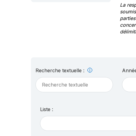
La res
soumis
partie
concern
délimit
Recherche textuelle :
Année
Liste :