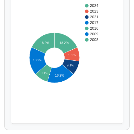
2024
2023
2021
2017
2016
2009
2008
18.2%
18.2%
9.1%
18.2%
Affichage par
et
9.1%
9.1%
18.2%