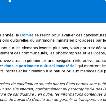
 année, le
Comité
se réunit pour évaluer des candidatures 
sions culturelles du patrimoine immatériel proposées par l
uant sur les éléments inscrits plus bas, vous pourrez décou
tement des communautés, les photographies et les vidéos, a
uvez aussi expérimenter une navigation interactive, concep
z dans le patrimoine culturel immatériel
’ qui montrent le
s inscrits et leur relation à la nature ou aux menaces qui 
siers de candidature soumis par les États parties sont publ
ur son site Internet, conformément au paragraphe 54 des Di
re de candidature ; en outre, les informations contenues da
ts de travail du Comité afin de garantir la transparence et 