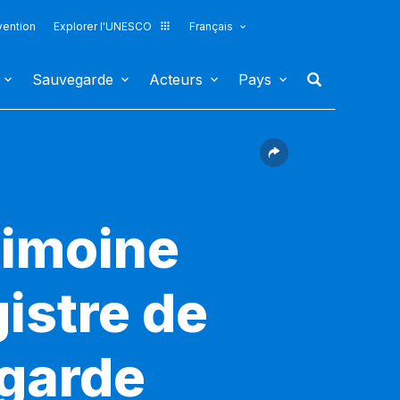
vention
Explorer l'UNESCO
Français
Sauvegarde
Acteurs
Pays
rimoine
gistre de
egarde