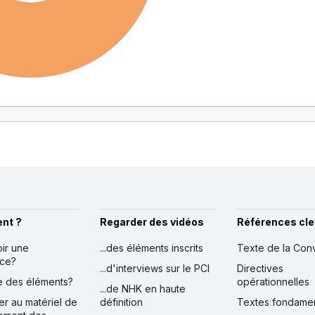
nt ?
Regarder des vidéos
Références cle
oir une
...des éléments inscrits
Texte de la Con
nce?
...d'interviews sur le PCI
Directives
ire des éléments?
opérationnelles
...de NHK en haute
er au matériel de
définition
Textes fondame