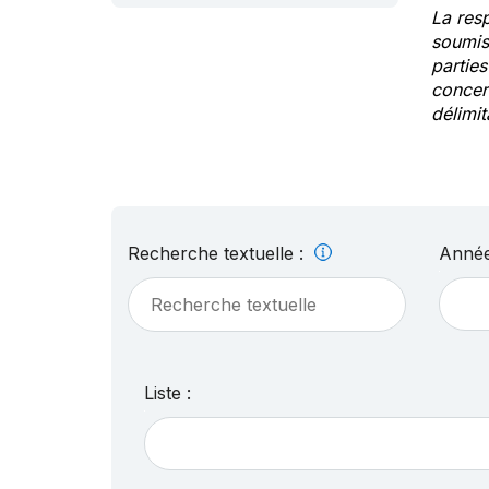
La res
soumis
partie
concern
délimit
Recherche textuelle :
Année
Liste :