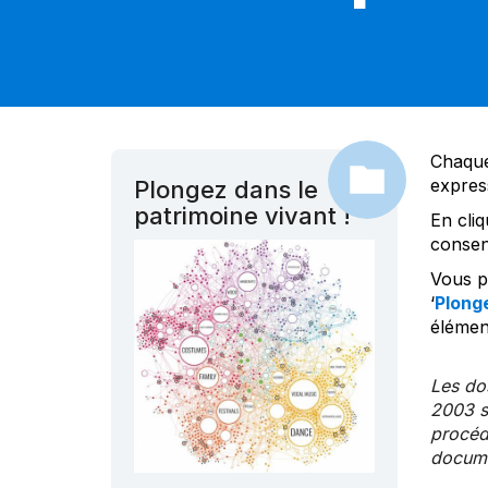
Chaque
expres
Plongez dans le
patrimoine vivant !
En cliq
consen
Vous po
‘
Plonge
élément
Les dos
2003 s
procédu
documen