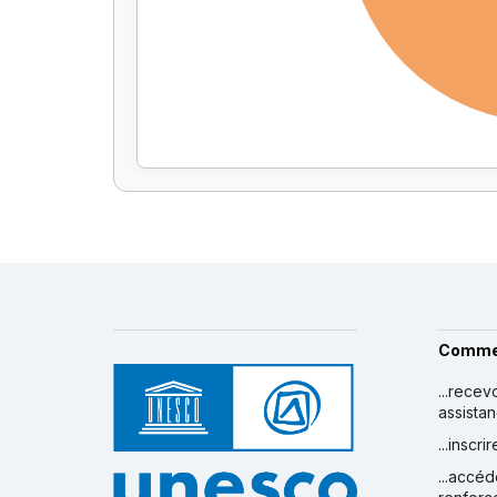
Comme
...recev
assista
...inscr
...accéd