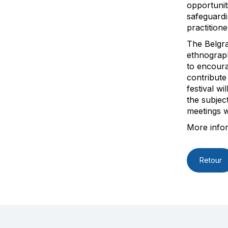
opportuniti
safeguardi
practitione
The Belgra
ethnograph
to encoura
contribute
festival w
the subjec
meetings w
More infor
Retour