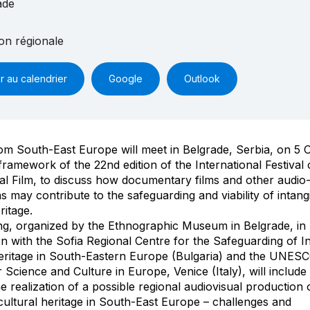
ade
on régionale
r au calendrier
Google
Outlook
om South-East Europe will meet in Belgrade, Serbia, on 5 
 framework of the 22nd edition of the International Festival 
al Film, to discuss how documentary films and other audio-
s may contribute to the safeguarding and viability of intang
ritage.
g, organized by the Ethnographic Museum in Belgrade, in
n with the Sofia Regional Centre for the Safeguarding of In
eritage in South-Eastern Europe (Bulgaria) and the UNES
 Science and Culture in Europe, Venice (Italy), will include
he realization of a possible regional audiovisual production
 cultural heritage in South-East Europe – challenges and