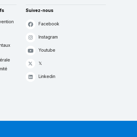
fs
Suivez-nous
vention
Facebook
Instagram
ntaux
Youtube
érale
𝕏
mité
Linkedin