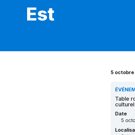
Est
5 octobre
ÉVÉNE
Table r
culture
Date
5 oct
Localisa