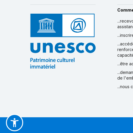
Comme
...recev
assista
...inscr
...accéd
renforc
capacit
...être 
...deman
de l'em
...nous 