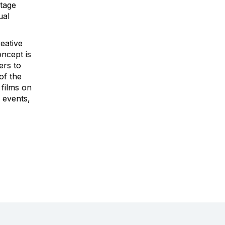
itage
ual
eative
oncept is
ers to
of the
 films on
 events,