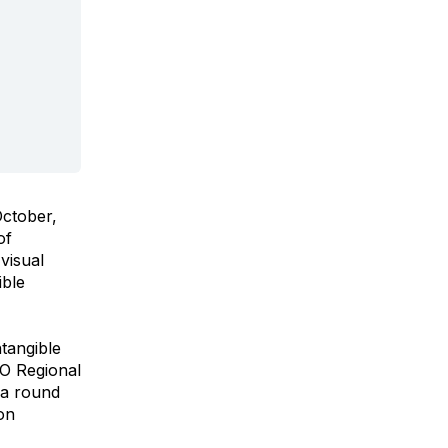
October,
of
visual
ible
tangible
CO Regional
 a round
 on