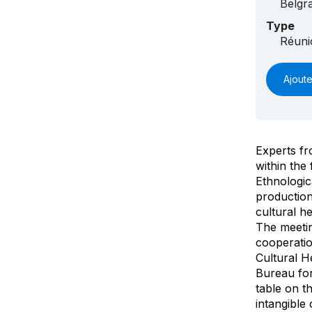
Belgr
Type
Réuni
Ajoute
Experts fr
within the
Ethnologic
production
cultural he
The meetin
cooperatio
Cultural H
Bureau for
table on t
intangible