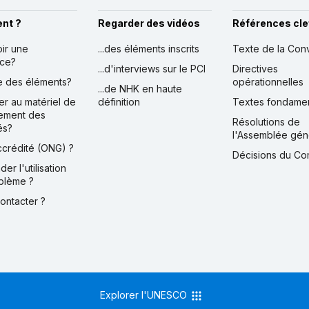
nt ?
Regarder des vidéos
Références cle
oir une
...des éléments inscrits
Texte de la Con
nce?
...d'interviews sur le PCI
Directives
ire des éléments?
opérationnelles
...de NHK en haute
er au matériel de
définition
Textes fondame
ement des
Résolutions de
és?
l'Assemblée gén
accrédité (ONG) ?
Décisions du Co
der l'utilisation
blème ?
contacter ?
Explorer l'UNESCO