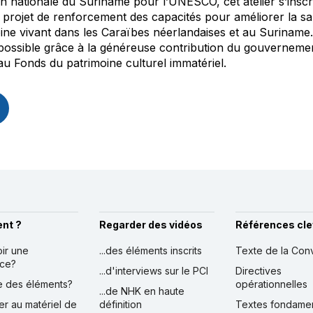
 nationale du Suriname pour l’UNESCO, cet atelier s’inscri
 projet de renforcement des capacités pour améliorer la s
ine vivant dans les Caraïbes néerlandaises et au Suriname.
possible grâce à la généreuse contribution du gouverneme
u Fonds du patrimoine culturel immatériel.
nt ?
Regarder des vidéos
Références cle
oir une
...des éléments inscrits
Texte de la Con
nce?
...d'interviews sur le PCI
Directives
ire des éléments?
opérationnelles
...de NHK en haute
er au matériel de
définition
Textes fondame