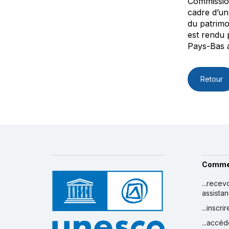
Commission
cadre d’un
du patrimo
est rendu 
Pays-Bas a
Retour
Comme
...recev
assista
...inscr
...accéd