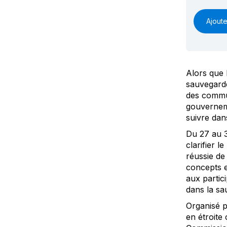
Ajoute
Alors que 
sauvegarde
des commun
gouverneme
suivre dan
Du 27 au 31
clarifier 
réussie de
concepts e
aux partic
dans la sa
Organisé p
en étroite