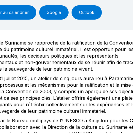
r au calendrier
Google
Outlook
le Suriname se rapproche de la ratification de la Conventio
 du patrimoine culturel immatériel, il est opportun pour 
autés, les décideurs politiques et les représentants
ntaux et non-gouvernementaux de se réunir afin de trace
s la sauvegarde de leur patrimoine vivant.
 juillet 2015, un atelier de cinq jours aura lieu à Paramarib
le processus et les mécanismes pour la ratification et la mis
 la Convention de 2003, y compris un aperçu de ses objecti
t de ses principes clés. L’atelier offrira également une plat
ipants pour réfléchir collectivement sur les expériences et l
uvegarde de leur patrimoine culturel immatériel.
ar le Bureau multipays de l’UNESCO à Kingston pour les 
 collaboration avec la Direction de la culture du Suriname et