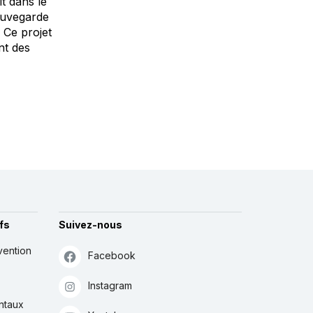
t dans le
auvegarde
 Ce projet
nt des
fs
Suivez-nous
vention
Facebook
Instagram
ntaux