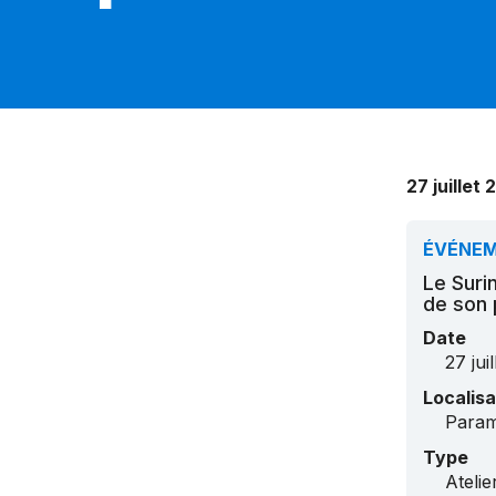
27 juillet 
ÉVÉNE
Le Suri
de son 
Date
27 jui
Localisa
Param
Type
Ateli