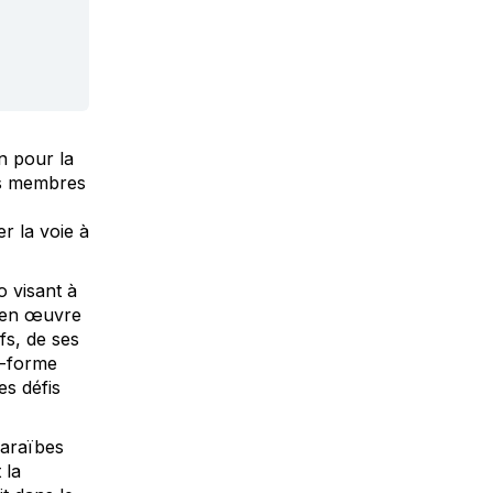
n pour la
les membres
r la voie à
o visant à
e en œuvre
fs, de ses
e-forme
es défis
Caraïbes
 la