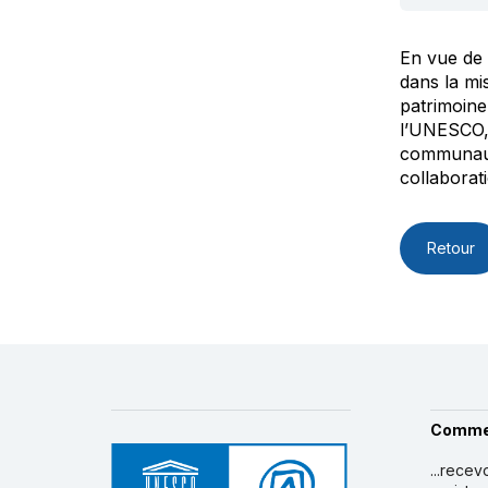
En vue de 
dans la mi
patrimoine
l’UNESCO, 
communauté
collaborat
Retour
Comme
...recev