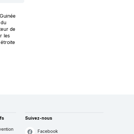
-Guinée
 du
teur de
r les
étroite
fs
Suivez-nous
vention
Facebook