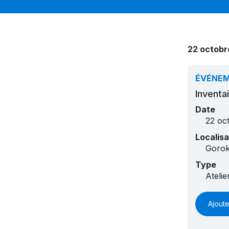
22 octobr
ÉVÉNE
Inventa
Date
22 oc
Localisa
Goro
Type
Ateli
Ajoute