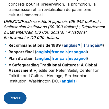
concrets pour la préservation, la promotion, la
transmission et la revitalisation du patrimoine
culturel immatériel.
UNESCO/Fonds-en-dépôt japonais (69 942 dollars) ;
Smithsonian institutions (60 000 dollars) ; Département
d’État américain (30 000 dollars) ; « National
Endowment » (10 000 dollars)
Recommandations de 1989
(
anglais
|
français
)
Rapport final
(
anglais
|
français
|
espagnol
)
Plan d’action
(
anglais
|
français
|
espagnol
)
« Safeguarding Traditional Cultures: A Global
Assessment »
, édité par Peter Seitel, Center for
Folklife and Cultural Heritage, Smithsonian
Institution, Washington D.C. (
anglais
)
Retour