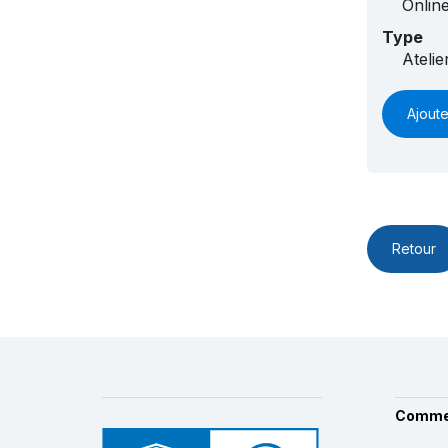
Onlin
Type
Ateli
Ajoute
Retour
Comme