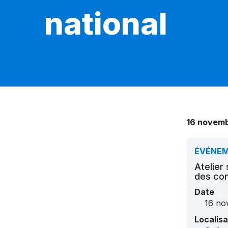
national
16 novemb
ÉVÉNE
Atelier
des com
Date
16 no
Localisa