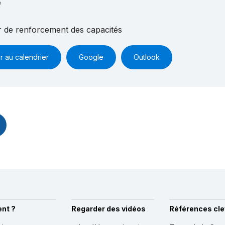
e
er de renforcement des capacités
r au calendrier
Google
Outlook
nt ?
Regarder des vidéos
Références cle