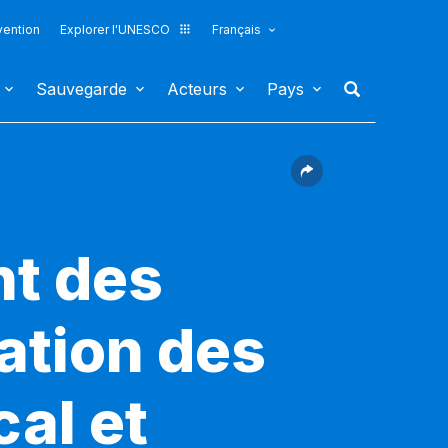
vention
Explorer l'UNESCO
Français
Sauvegarde
Acteurs
Pays
nt des
pation des
al et