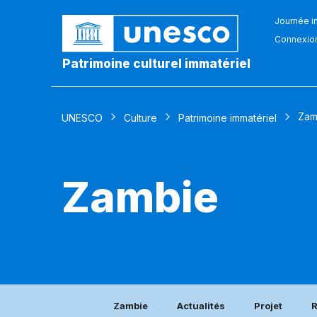
Journée in
Connexio
Patrimoine culturel immatériel
Zam
UNESCO
Culture
Patrimoine immatériel
Zambie
Zambie
Actualités
Projet
R