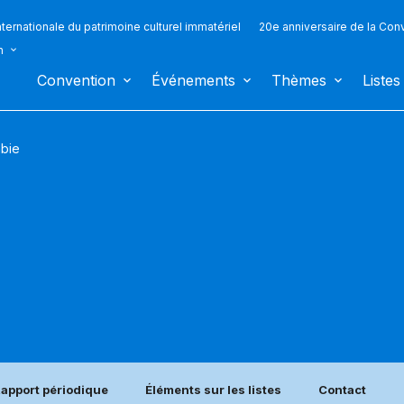
ternationale du patrimoine culturel immatériel
20e anniversaire de la Con
n
Convention
Événements
Thèmes
Listes
bie
apport périodique
Éléments sur les listes
Contact