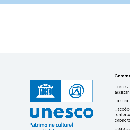
Comme
...recev
assista
...inscr
...accéd
renforc
capacit
...être 