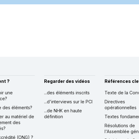
nt ?
Regarder des vidéos
Références cle
oir une
...des éléments inscrits
Texte de la Con
nce?
...d'interviews sur le PCI
Directives
ire des éléments?
opérationnelles
...de NHK en haute
er au matériel de
définition
Textes fondame
ement des
Résolutions de
és?
l'Assemblée gén
accrédité (ONG) ?