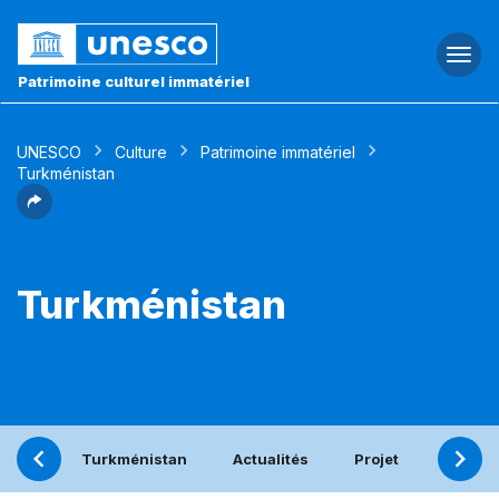
Togg
navi
Patrimoine culturel immatériel
UNESCO
Culture
Patrimoine immatériel
Turkménistan
Turkménistan
Turkménistan
Actualités
Projet
Rappor