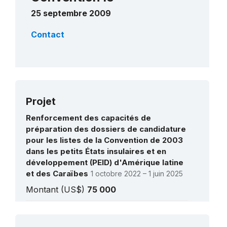
25 septembre 2009
Contact
Projet
Renforcement des capacités de
préparation des dossiers de candidature
pour les listes de la Convention de 2003
dans les petits États insulaires et en
développement (PEID) d'Amérique latine
et des Caraïbes
1 octobre 2022 – 1 juin 2025
Montant (US$)
75 000
Patrimoine vivant et situations de crise à
Saint-Vincent-et-les-Grenadines
Voir tous les projets