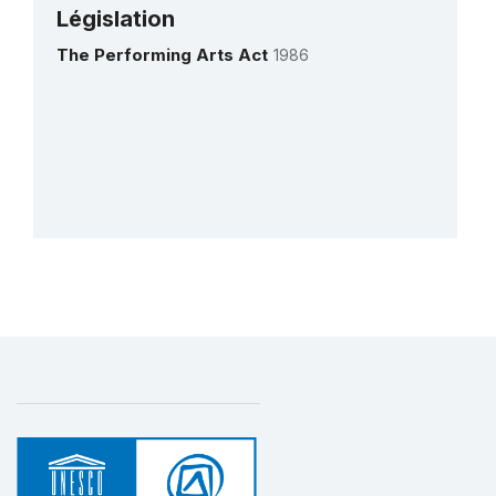
1 juin 2021 – 1 décembre 2021
Législation
Montant (US$)
10 000
The Performing Arts Act
1986
Plus de détails