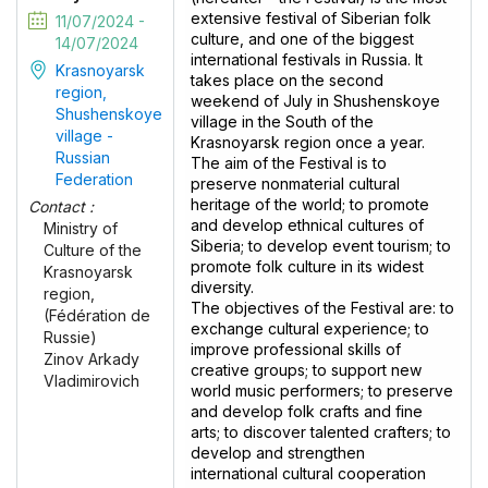
extensive festival of Siberian folk
11/07/2024 -
culture, and one of the biggest
14/07/2024
international festivals in Russia. It
Krasnoyarsk
takes place on the second
region,
weekend of July in Shushenskoye
Shushenskoye
village in the South of the
village -
Krasnoyarsk region once a year.
Russian
The aim of the Festival is to
Federation
preserve nonmaterial cultural
heritage of the world; to promote
Contact :
and develop ethnical cultures of
Ministry of
Siberia; to develop event tourism; to
Culture of the
promote folk culture in its widest
Krasnoyarsk
diversity.
region,
The objectives of the Festival are: to
(Fédération de
exchange cultural experience; to
Russie)
improve professional skills of
Zinov Arkady
creative groups; to support new
Vladimirovich
world music performers; to preserve
and develop folk crafts and fine
arts; to discover talented crafters; to
develop and strengthen
international cultural cooperation