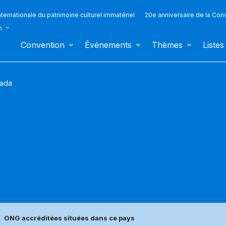
ternationale du patrimoine culturel immatériel
20e anniversaire de la Con
n
Convention
Événements
Thèmes
Listes
ada
ONG accréditées situées dans ce pays