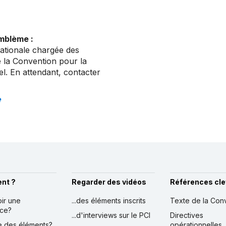
emblème :
nationale chargée des
de la Convention pour la
l. En attendant, contacter
e
nt ?
Regarder des vidéos
Références cle
oir une
...des éléments inscrits
Texte de la Con
nce?
...d'interviews sur le PCI
Directives
ire des éléments?
opérationnelles