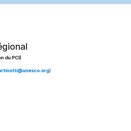
égional
n du PCI)
artinotti@unesco.org
)