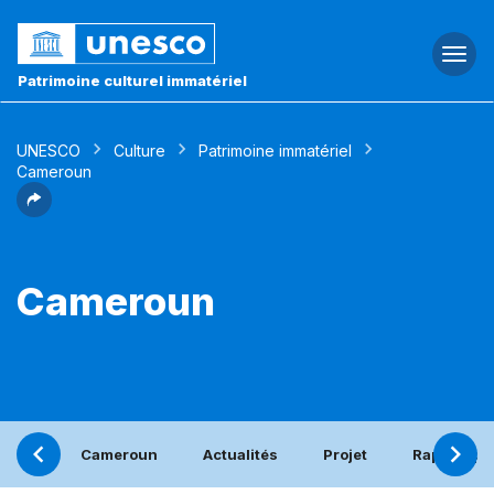
Togg
navi
Patrimoine culturel immatériel
UNESCO
Culture
Patrimoine immatériel
Cameroun
Cameroun
Cameroun
Actualités
Projet
Rapport pé