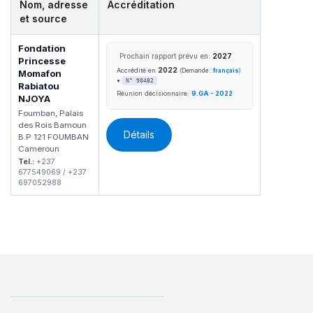
Nom, adresse
Accréditation
et source
Fondation
Prochain rapport prévu en:
2027
Princesse
2022
Accrédité en
(Demande :
français
)
Momafon
•
N° 90482
Rabiatou
Réunion décisionnaire:
9.GA - 2022
NJOYA
Foumban, Palais
des Rois Bamoun
Détails
B.P 121 FOUMBAN
Cameroun
Tel.:
+237
677549069 / +237
697052988