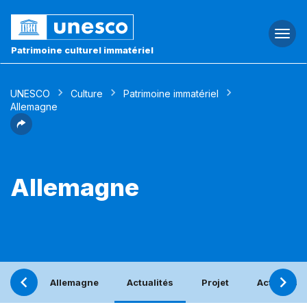
Togg
navi
Patrimoine culturel immatériel
UNESCO
Culture
Patrimoine immatériel
Allemagne
Allemagne
Allemagne
Actualités
Projet
Activités 