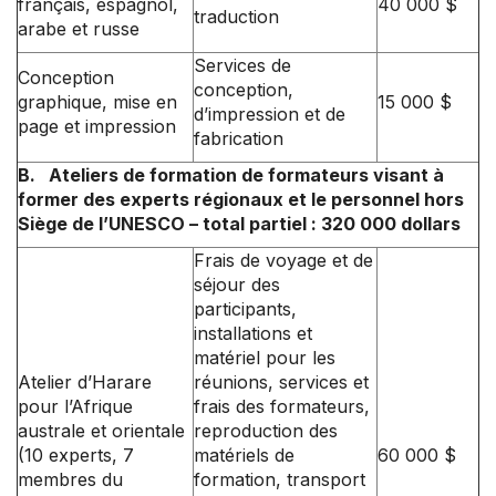
français, espagnol,
40 000 $
traduction
arabe et russe
Services de
Conception
conception,
graphique, mise en
15 000 $
d’impression et de
page et impression
fabrication
B.
Ateliers de formation de formateurs visant à
former des experts régionaux et le personnel hors
Siège de l’UNESCO – total partiel : 320 000 dollars
Frais de voyage et de
séjour des
participants,
installations et
matériel pour les
Atelier d’Harare
réunions, services et
pour l’Afrique
frais des formateurs,
australe et orientale
reproduction des
(10 experts, 7
matériels de
60 000 $
membres du
formation, transport