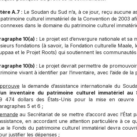
itère A.7
: Le Soudan du Sud n’a, à ce jour, reçu aucune 
patrimoine culturel immatériel de la Convention de 2003 afi
connexes dans le domaine du patrimoine culturel immatérie
ragraphe 10(a) :
Le projet est d’envergure nationale et sa 
sieurs fondations (à savoir, la Fondation culturelle Maale, le 
uppaa et le Projet Roots) qui soutiennent les communautés 
ragraphe 10(b)
: Le projet devrait permettre de promouvoir
rimoine vivant à identifier par l’inventaire, avec l’aide de 
pprouve
la demande d’assistance internationale du Souda
’un inventaire du patrimoine culturel immatériel 
9 474 dollars des États-Unis pour la mise en œuvre d
aragraphes 5 et 6 ;
emande
au Secrétariat de se mettre d’accord avec l’État p
’assistance, en accordant une attention particulière à ce qu
ue le Fonds du patrimoine culturel immatériel devra couvrir
our justifier les dépenses ;