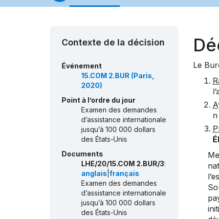
Dé
Contexte de la décision
Le Bur
Événement
15.COM 2.BUR (Paris,
R
2020)
l
Point à l’ordre du jour
A
Examen des demandes
n
d’assistance internationale
P
jusqu’à 100 000 dollars
É
des États-Unis
Documents
Men
LHE/20/15.COM 2.BUR/3
:
nat
anglais
|
français
l’e
Examen des demandes
Sou
d’assistance internationale
pay
jusqu’à 100 000 dollars
ini
des États-Unis