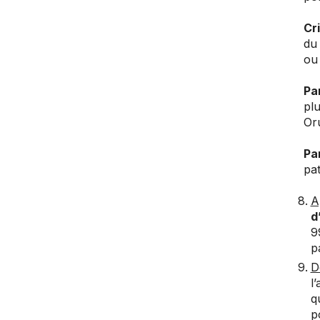
Cr
du 
ou 
Pa
plu
Or
Pa
pat
A
d
9
p
D
l
q
p