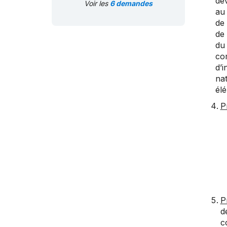
dév
Voir les
6 demandes
au 
de 
de
du 
co
d’i
na
élé
P
P
d
c