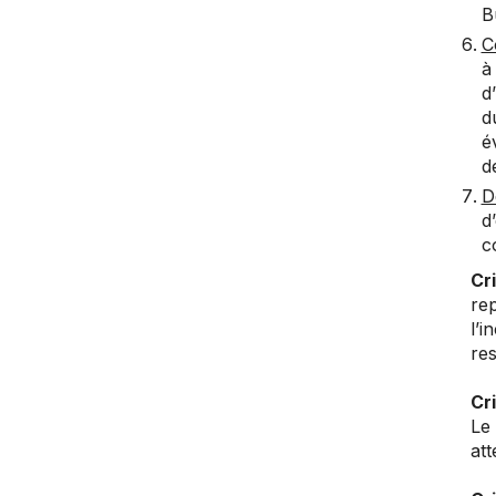
B
C
à
d
d
é
d
D
d
c
Cri
re
l’i
res
Cri
Le 
att