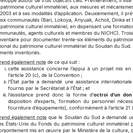
eloppe autour de trois objectifs clés. Premièrement, il vise 
patrimoine culturel immatériel, aux mesures et mécanismes
2003 et à ses modalités d’application. Deuxièmement, il pr
 six communautés (Bari, Lokoya, Anyuak, Acholi, Dinka et 
patrimoine culturel immatériel, en dispensant une formatio
mmunautés, agents culturels et membres du NICHC). Troisi
nventaire pour documenter trente-six éléments du patrimoine
tional du patrimoine culturel immatériel du Soudan du Sud
ments inventoriés.
rend également note
de ce qui suit :
cette assistance concerne l’appui à un projet mis e
l’article 20 (c), de la Convention ;
l’État partie a demandé une assistance international
fournis par le Secrétariat à l’État ; et
l’assistance prend donc la forme d’
octroi d’un don
disposition d’experts, formation du personnel néces
fourniture d’équipements), conformément à l’article 21 (b)
rend également note
que le Soudan du Sud a demandé une
es États-Unis du Fonds du patrimoine culturel immatériel 
onjointement mis en œuvre par le Ministère de la culture, d