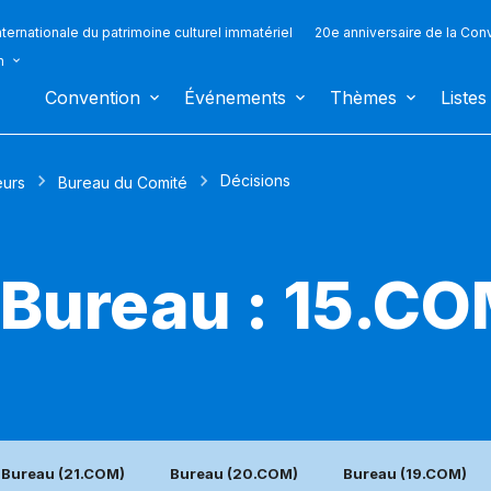
ternationale du patrimoine culturel immatériel
20e anniversaire de la Con
n
Convention
Événements
Thèmes
Listes
Décisions
eurs
Bureau du Comité
 Bureau : 15.CO
Bureau (21.COM)
Bureau (20.COM)
Bureau (19.COM)