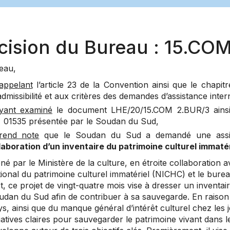
cision du Bureau : 15.COM
eau,
appelant
l’article 23 de la Convention ainsi que le chapitre
’admissibilité et aux critères des demandes d’assistance inter
yant examiné
le document LHE/20/15.COM 2.BUR/3 ainsi q
 01535 présentée par le Soudan du Sud,
rend note
que le Soudan du Sud a demandé une assistan
laboration d’un inventaire du patrimoine culturel immat
é par le Ministère de la culture, en étroite collaboration
ional du patrimoine culturel immatériel (NICHC) et le bure
st, ce projet de vingt-quatre mois vise à dresser un inventai
dan du Sud afin de contribuer à sa sauvegarde. En raison d
s, ainsi que du manque général d’intérêt culturel chez les j
tiatives claires pour sauvegarder le patrimoine vivant dans 