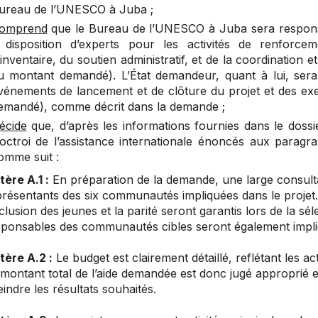
ureau de l’UNESCO à Juba ;
omprend
que le Bureau de l’UNESCO à Juba sera responsabl
 disposition d’experts pour les activités de renforce
’inventaire, du soutien administratif, et de la coordination e
u montant demandé). L’État demandeur, quant à lui, sera 
vénements de lancement et de clôture du projet et des exe
emandé), comme décrit dans la demande ;
écide
que, d’après les informations fournies dans le dossi
’octroi de l’assistance internationale énoncés aux paragr
omme suit :
tère A.1 :
En préparation de la demande, une large consulta
présentants des six communautés impliquées dans le projet.
nclusion des jeunes et la parité seront garantis lors de la sél
ponsables des communautés cibles seront également impliqu
tère A.2 :
Le budget est clairement détaillé, reflétant les ac
montant total de l’aide demandée est donc jugé approprié 
eindre les résultats souhaités.