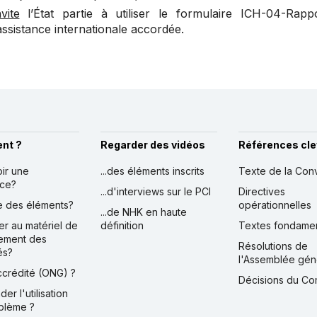
nvite
l’État partie à utiliser le formulaire ICH-04-Rapp
’assistance internationale accordée.
nt ?
Regarder des vidéos
Références cle
oir une
...des éléments inscrits
Texte de la Con
nce?
...d'interviews sur le PCI
Directives
ire des éléments?
opérationnelles
...de NHK en haute
er au matériel de
définition
Textes fondame
ement des
Résolutions de
és?
l'Assemblée gén
accrédité (ONG) ?
Décisions du Co
der l'utilisation
blème ?