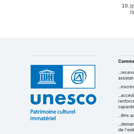
I
l
Comme
...recev
assista
...inscr
...accéd
renforc
capacit
...être 
...deman
de l'em