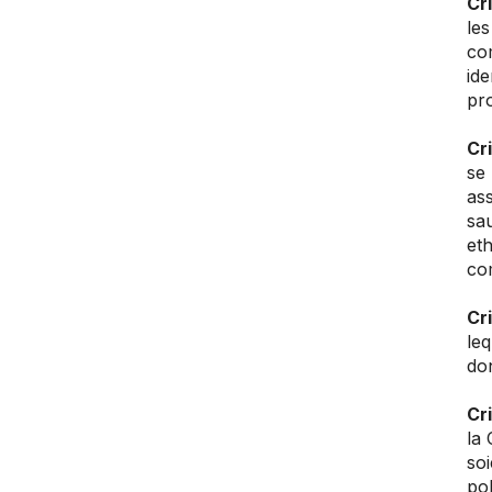
Cr
les
com
ide
pro
Cr
se 
ass
sau
eth
co
Cr
leq
do
Cr
la 
soi
pol