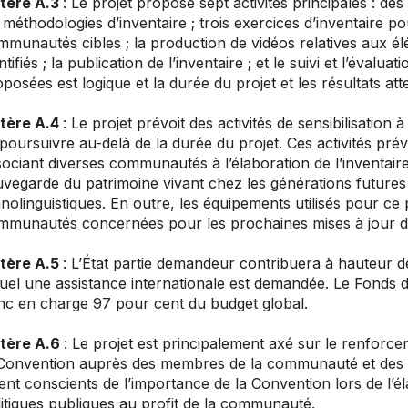
itère A.3
: Le projet propose sept activités principales : de
 méthodologies d’inventaire ; trois exercices d’inventaire p
munautés cibles ; la production de vidéos relatives aux él
ntifiés ; la publication de l’inventaire ; et le suivi et l’évalu
posées est logique et la durée du projet et les résultats at
itère A.4
: Le projet prévoit des activités de sensibilisatio
poursuivre au-delà de la durée du projet. Ces activités pré
ociant diverses communautés à l’élaboration de l’inventaire
vegarde du patrimoine vivant chez les générations futures 
nolinguistiques. En outre, les équipements utilisés pour ce p
mmunautés concernées pour les prochaines mises à jour de 
itère A.5
: L’État partie demandeur contribuera à hauteur d
uel une assistance internationale est demandée. Le Fonds d
nc en charge 97 pour cent du budget global.
itère A.6
: Le projet est principalement axé sur le renfor
Convention auprès des membres de la communauté et des dif
ent conscients de l’importance de la Convention lors de l’
itiques publiques au profit de la communauté.