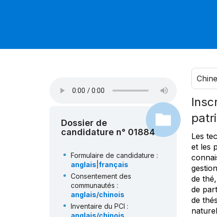
Chin
Insc
patr
Dossier de
candidature n° 01884
Les tec
et les 
Formulaire de candidature :
connais
anglais
|
français
gestion
Consentement des
de thé
communautés :
de par
anglais/chinois
de thé
Inventaire du PCI :
naturel
anglais/chinois