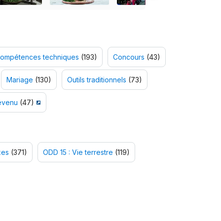
ompétences techniques
(193)
Concours
(43)
Mariage
(130)
Outils traditionnels
(73)
evenu
(47)
xes
(371)
ODD 15 : Vie terrestre
(119)