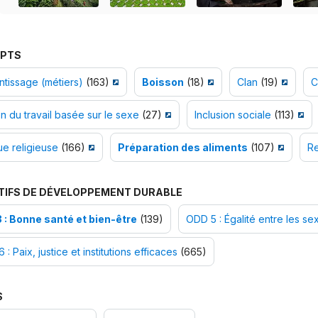
PTS
tissage (métiers)
(163)
Boisson
(18)
Clan
(19)
C
on du travail basée sur le sexe
(27)
Inclusion sociale
(113)
ue religieuse
(166)
Préparation des aliments
(107)
R
TIFS DE DÉVELOPPEMENT DURABLE
 : Bonne santé et bien-être
(139)
ODD 5 : Égalité entre les se
 : Paix, justice et institutions efficaces
(665)
S