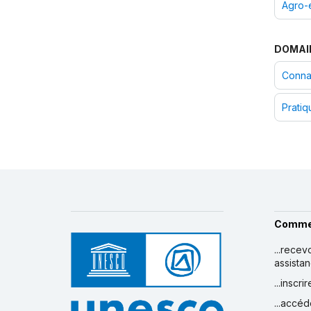
Agro-
DOMAI
Connai
Pratiq
Comme
...recev
assista
...inscr
...accéd