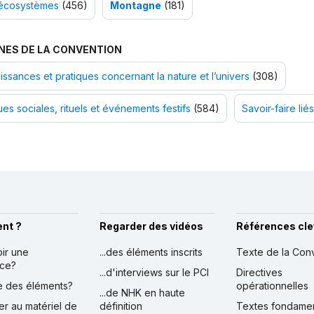
écosystèmes
(456)
Montagne
(181)
NES DE LA CONVENTION
ssances et pratiques concernant la nature et l’univers
(308)
ues sociales, rituels et événements festifs
(584)
Savoir-faire liés
nt ?
Regarder des vidéos
Références cle
oir une
...des éléments inscrits
Texte de la Con
nce?
...d'interviews sur le PCI
Directives
ire des éléments?
opérationnelles
...de NHK en haute
er au matériel de
définition
Textes fondame