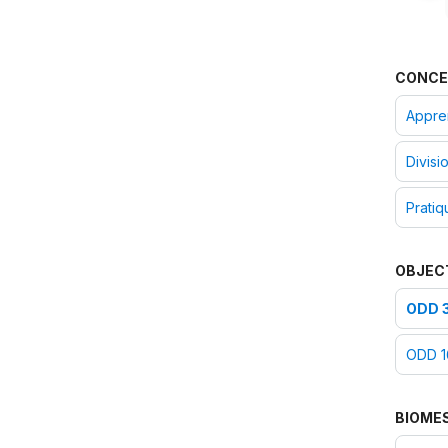
CONCE
Appren
Divisi
Pratiq
OBJEC
ODD 3
ODD 16
BIOME