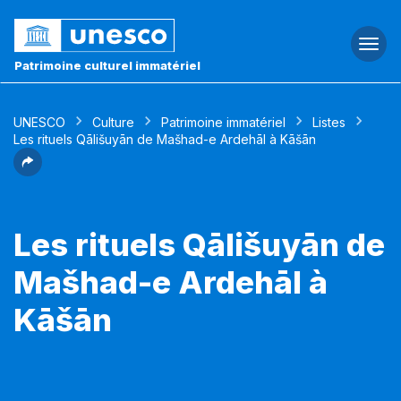
Togg
navi
Patrimoine culturel immatériel
UNESCO
Culture
Patrimoine immatériel
Listes
Les rituels Qālišuyān de Mašhad-e Ardehāl à Kāšān
Les rituels Qālišuyān de
Mašhad-e Ardehāl à
Kāšān