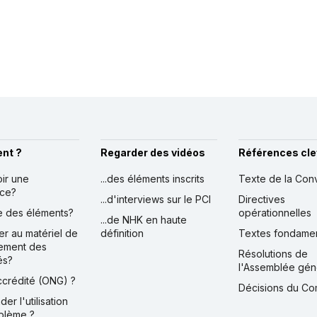
nt ?
Regarder des vidéos
Références cle
oir une
...des éléments inscrits
Texte de la Con
nce?
...d'interviews sur le PCI
Directives
ire des éléments?
opérationnelles
...de NHK en haute
er au matériel de
définition
Textes fondame
ement des
Résolutions de
és?
l'Assemblée gén
accrédité (ONG) ?
Décisions du Co
der l'utilisation
blème ?