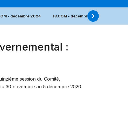
COM - décembre 2024
18.COM - décembre 2023
17.COM
vernemental :
quinzième session du Comité,
, du 30 novembre au 5 décembre 2020.