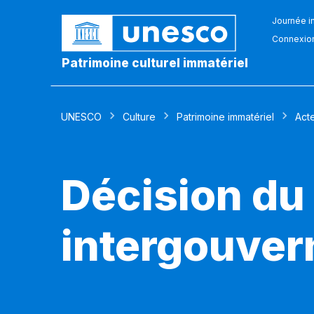
Journée in
Connexio
Patrimoine culturel immatériel
UNESCO
Culture
Patrimoine immatériel
Act
Décision du
intergouver