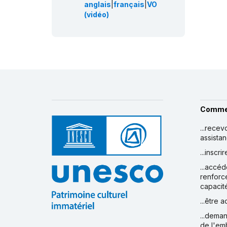
anglais
|
français
|
VO
(vidéo)
Comme
...recev
assista
...inscr
...accéd
renforc
capacit
...être 
...deman
de l'em