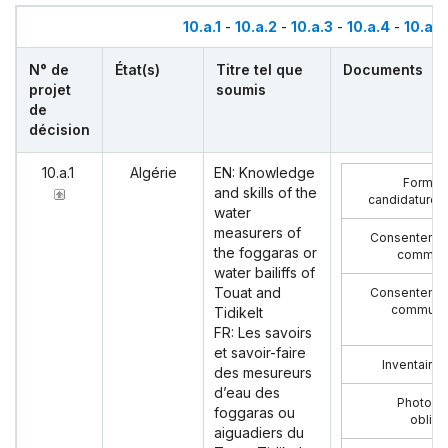
10.a.1
-
10.a.2
-
10.a.3
-
10.a.4
-
10.a.5
N° de
État(s)
Titre tel que
Documents
projet
soumis
de
décision
10.a.1
Algérie
EN: Knowledge
Formula
and skills of the
candidature 
water
measurers of
Consenteme
the foggaras or
commun
water bailiffs of
Touat and
Consenteme
communa
Tidikelt
FR: Les savoirs
et savoir-faire
Inventaire 
des mesureurs
d’eau des
Photogr
foggaras ou
obliga
aiguadiers du