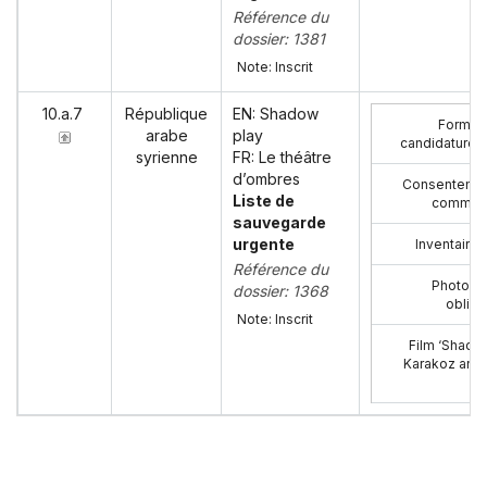
Référence du
dossier: 1381
Note: Inscrit
10.a.7
République
EN: Shadow
Formula
arabe
play
candidature 
syrienne
FR: Le théâtre
d’ombres
Consenteme
Liste de
commun
sauvegarde
urgente
Inventaire 
Référence du
Photogr
dossier: 1368
obliga
Note: Inscrit
Film ‘Shadow
Karakoz and 
(