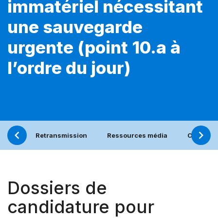
immatériel nécessitant
une sauvegarde
urgente (point 10.a à
l’ordre du jour)
Retransmission
Ressources média
Calendri
Dossiers de
candidature pour