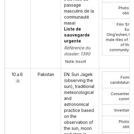
passage
Photogr
masculins de la
obliga
communauté
masaï
Film ‘Enik
Liste de
Euno
sauvegarde
Olng'esherr, th
male rites of p
urgente
of the 
Référence du
community’ (
dossier: 1390
Note: Inscrit
10.a.6
Pakistan
EN: Suri Jagek
Formula
(observing the
candidature 
sun), traditional
meteorological
Consenteme
and
commun
astronomical
practice based
Inventaire 
on the
Photogr
observation of
obliga
the sun, moon