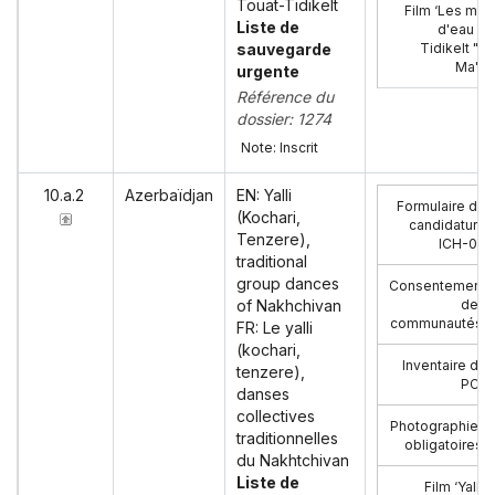
Touat-Tidikelt
Film ‘Les mes
Liste de
d'eau du
sauvegarde
Tidikelt "Kiy
Ma"’ (
urgente
Référence du
dossier: 1274
Note: Inscrit
10.a.2
Azerbaïdjan
EN: Yalli
Formulaire de
(Kochari,
candidature
Tenzere),
ICH-01
:
traditional
group dances
Consentement
of Nakhchivan
des
communautés
:
FR: Le yalli
(kochari,
Inventaire du
tenzere),
PCI
:
danses
collectives
Photographies
traditionnelles
obligatoires:
du Nakhtchivan
Liste de
Film ‘Yalli’