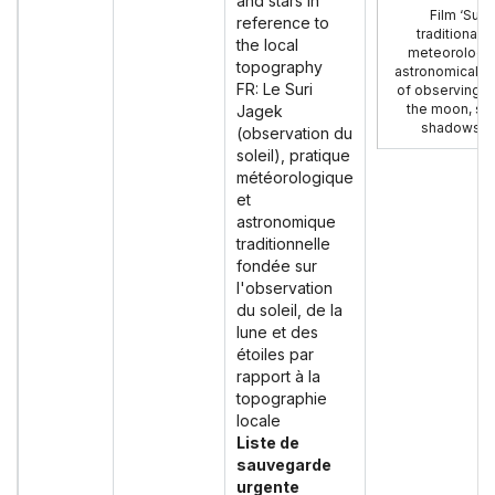
and stars in
Film ‘Suri
reference to
traditional 
the local
meteorologic
topography
astronomical pr
FR: Le Suri
of observing t
the moon, sta
Jagek
shadows’ (
(observation du
soleil), pratique
météorologique
et
astronomique
traditionnelle
fondée sur
l'observation
du soleil, de la
lune et des
étoiles par
rapport à la
topographie
locale
Liste de
sauvegarde
urgente