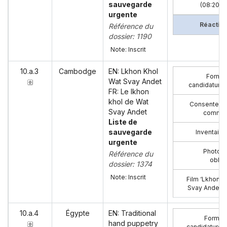
sauvegarde
(08:20)
:
urgente
Réaction
Référence du
dossier: 1190
Note: Inscrit
10.a.3
Cambodge
EN: Lkhon Khol
Formul
Wat Svay Andet
candidature 
FR: Le lkhon
khol de Wat
Consenteme
Svay Andet
commun
Liste de
sauvegarde
Inventaire
urgente
Photogr
Référence du
oblig
dossier: 1374
Note: Inscrit
Film ‘Lkhon K
Svay Andet’ 
10.a.4
Égypte
EN: Traditional
Formula
hand puppetry
candidature 