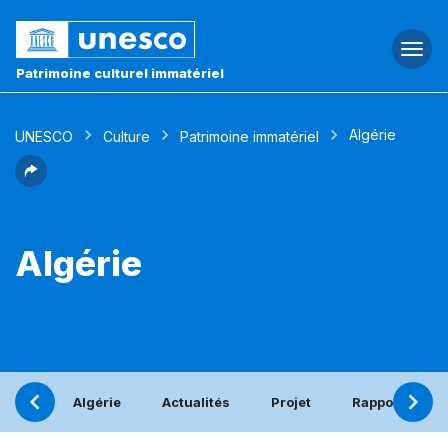
Togg
navi
Patrimoine culturel immatériel
Algérie
UNESCO
Culture
Patrimoine immatériel
Algérie
Algérie
Actualités
Projet
Rapport pério