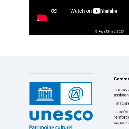
© Rede Minas, 2023
Comme
...recev
assista
...inscr
...accéd
renforc
capacit