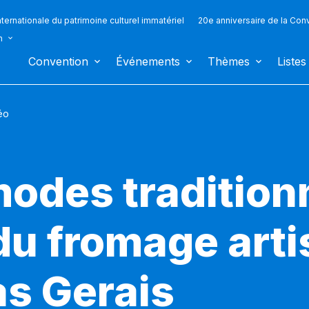
ternationale du patrimoine culturel immatériel
20e anniversaire de la Con
n
Convention
Événements
Thèmes
Listes
éo
modes tradition
 du fromage art
as Gerais