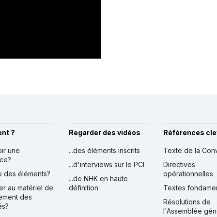
nt ?
Regarder des vidéos
Références cle
oir une
...des éléments inscrits
Texte de la Con
nce?
...d'interviews sur le PCI
Directives
ire des éléments?
opérationnelles
...de NHK en haute
er au matériel de
définition
Textes fondame
ement des
Résolutions de
és?
l'Assemblée gén