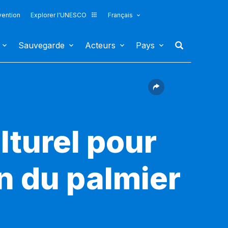
vention
Explorer l'UNESCO
Français
Sauvegarde
Acteurs
Pays
turel pour
on du palmier