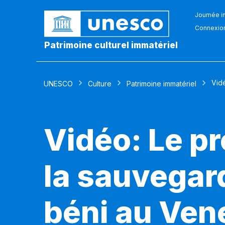
Journée in
Connexio
Patrimoine culturel immatériel
Vid
UNESCO
Culture
Patrimoine immatériel
Vidéo: Le p
la sauvegard
béni au Ven