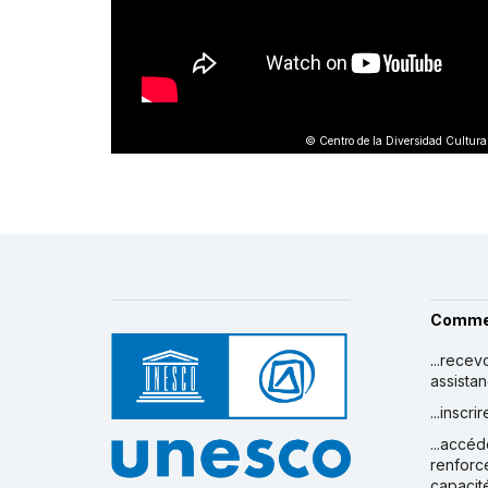
© Centro de la Diversidad Cultura
Comme
...recev
assista
...inscr
...accéd
renforc
capacit