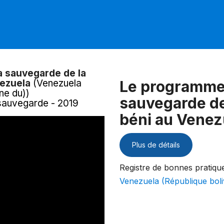
a sauvegarde de la
nezuela
(Venezuela
Le programme 
ne du))
sauvegarde de 
 sauvegarde - 2019
béni au Venez
Plus de détails
Registre de bonnes pratiqu
Venezuela (République boli