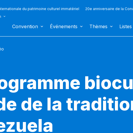
ternationale du patrimoine culturel immatériel
20e anniversaire de la Con
n
Convention
Événements
Thèmes
Listes
éo
rogramme biocul
e de la traditi
ezuela