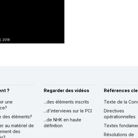
l, 2018
nt ?
Regarder des vidéos
Références cle
oir une
...des éléments inscrits
Texte de la Con
nce?
...d'interviews sur le PCI
Directives
ire des éléments?
opérationnelles
...de NHK en haute
er au matériel de
définition
Textes fondame
ement des
Résolutions de
és?