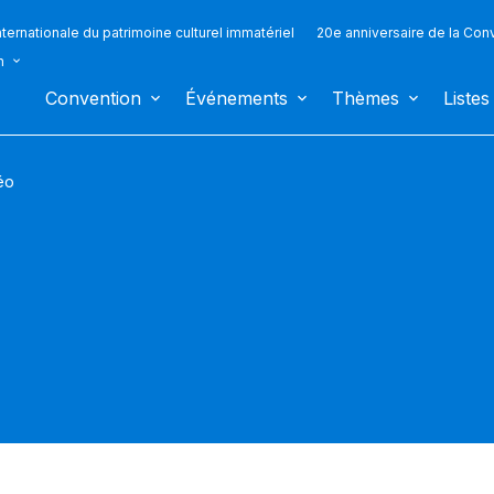
ternationale du patrimoine culturel immatériel
20e anniversaire de la Con
n
Convention
Événements
Thèmes
Listes
éo