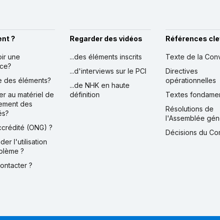
nt ?
Regarder des vidéos
Références cle
oir une
...des éléments inscrits
Texte de la Con
nce?
...d'interviews sur le PCI
Directives
ire des éléments?
opérationnelles
...de NHK en haute
er au matériel de
définition
Textes fondame
ement des
Résolutions de
és?
l'Assemblée gén
accrédité (ONG) ?
Décisions du Co
der l'utilisation
blème ?
contacter ?