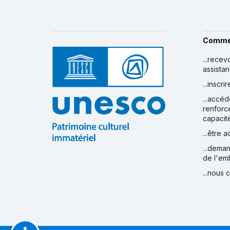
Comme
...recev
assista
...inscr
...accéd
renforc
capacit
...être 
...deman
de l'em
...nous 