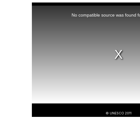
This
is
a
No compatible source was found fo
modal
window.
© UNESCO 2011