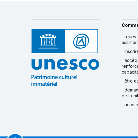
Comme
...recev
assista
...inscr
...accéd
renforc
capacit
...être 
...deman
de l'em
...nous 