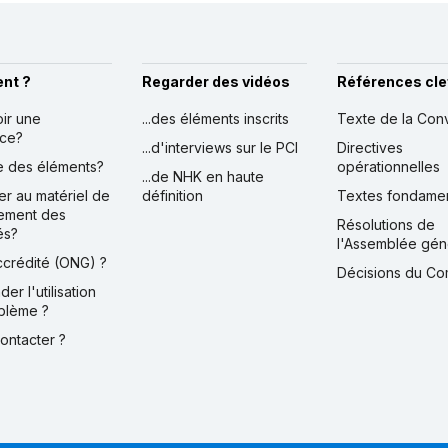
nt ?
Regarder des vidéos
Références cle
oir une
...des éléments inscrits
Texte de la Con
nce?
...d'interviews sur le PCI
Directives
ire des éléments?
opérationnelles
...de NHK en haute
er au matériel de
définition
Textes fondame
ement des
Résolutions de
és?
l'Assemblée gén
accrédité (ONG) ?
Décisions du Co
der l'utilisation
blème ?
contacter ?