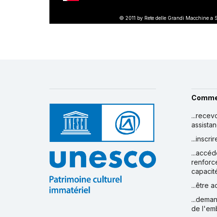
© 2011 by Rete delle Grandi Macchine a S
Comme
...recev
assista
...inscr
...accéd
renforc
capacit
...être 
...deman
de l'em