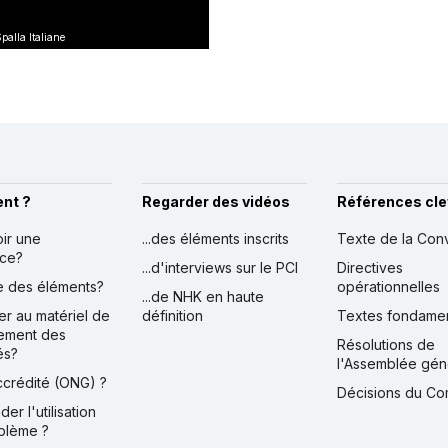
palla Italiane
nt ?
Regarder des vidéos
Références cle
oir une
...des éléments inscrits
Texte de la Con
nce?
...d'interviews sur le PCI
Directives
ire des éléments?
opérationnelles
...de NHK en haute
er au matériel de
définition
Textes fondame
ement des
Résolutions de
és?
l'Assemblée gén
accrédité (ONG) ?
Décisions du Co
der l'utilisation
blème ?