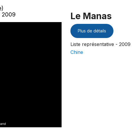
e)
Le Manas
- 2009
Plus de détails
Liste représentative - 2009
Chine
 and