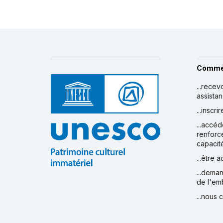
Comme
...recev
assista
...inscr
...accéd
renforc
capacit
...être 
...deman
de l'em
...nous 