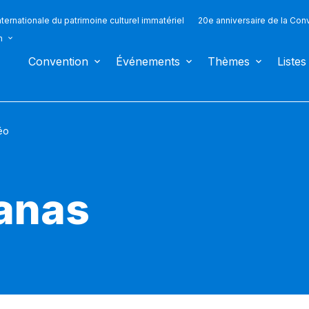
ternationale du patrimoine culturel immatériel
20e anniversaire de la Con
n
Convention
Événements
Thèmes
Listes
éo
anas