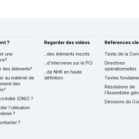
nt ?
Regarder des vidéos
Références cle
oir une
...des éléments inscrits
Texte de la Con
nce?
...d'interviews sur le PCI
Directives
ire des éléments?
opérationnelles
...de NHK en haute
er au matériel de
définition
Textes fondame
ement des
Résolutions de
és?
l'Assemblée gén
accrédité (ONG) ?
Décisions du Co
der l'utilisation
blème ?
contacter ?