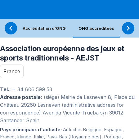
Accréditation d'ONG
ONG accréditées
Réfle
Association européenne des jeux et
sports traditionnels - AEJST
France
Tel.:
+ 34 606 599 53
Adresse postale:
(siège) Mairie de Lesneven 8, Place du
Château 29260 Lesneven (administrative address for
correspondence) Avenida Vicente Trueba s/n 39012
Santander Spain
Pays principaux d'activité:
Autriche, Belgique, Espagne,
France, Irlande, Italie, Pays-Bas (Royaume des), Portugal,