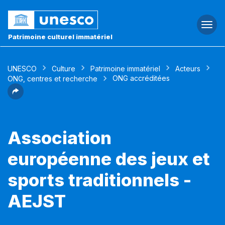
Togg
navi
Patrimoine culturel immatériel
UNESCO
Culture
Patrimoine immatériel
Acteurs
ONG accréditées
ONG, centres et recherche
Association
européenne des jeux et
sports traditionnels -
AEJST